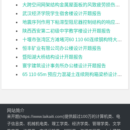
大跨空间网架结构金属屋面板的风致疲劳损伤研究开题报告
武汉经济学院学生宿舍楼设计开题报告
地震序列作用下粘滞型阻尼器控制结构的响应特征研究开题报告
陕西西安第二初级中学教学楼设计开题报告
十堰市张湾区方滩堵河60 110 60连续钢构特大桥上部结构设计开题报告
恒丰矿业有限公司办公楼设计开题报告
暨阳湖大桥结构设计开题报告
寰宇建筑设计事务所办公楼设计开题报告
65 110 65m 预应力混凝土连续刚构箱梁桥设计开题报告
网站简介
来开题(https://www.laikaiti.com)提供超过100万的计算机类、电
子信息类、机械机电类、理工学类、经济学类、管理学类、文学