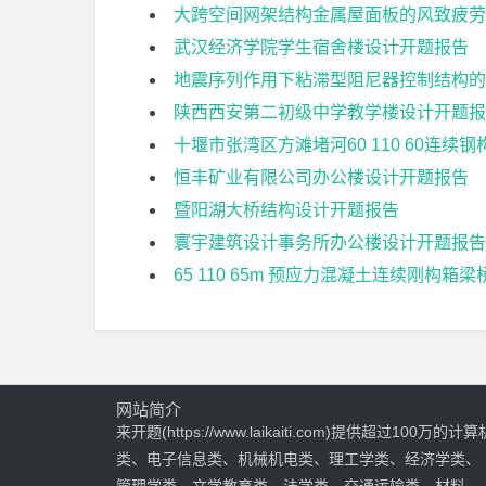
大跨空间网架结构金属屋面板的风致疲劳
武汉经济学院学生宿舍楼设计开题报告
地震序列作用下粘滞型阻尼器控制结构的
陕西西安第二初级中学教学楼设计开题报
十堰市张湾区方滩堵河60 110 60连
恒丰矿业有限公司办公楼设计开题报告
暨阳湖大桥结构设计开题报告
寰宇建筑设计事务所办公楼设计开题报告
65 110 65m 预应力混凝土连续刚构箱
网站简介
来开题(https://www.laikaiti.com)提供超过100万的计算
类、电子信息类、机械机电类、理工学类、经济学类、