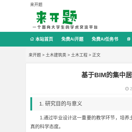
来开题
本站首页
免费Ai开题
免费Ai任务书


来开题
>
土木建筑类
>
土木工程
> 正文
基于BIM的集中
2
1. 研究目的与意义
1.通过毕业设计这一重要的教学环节，培
真的科学态度。