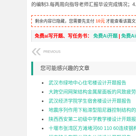
的编制3.每两周向指导老师汇报毕设完成情况；4
剩余内容已隐藏，您需要先支付
10元
才能查看该篇文
免费ai写开题、写任务书：
免费Ai开题
|
免费A
PREVIOUS
您可能感兴趣的文章
武汉市绿地中心住宅楼设计开题报告
大跨空间网架结构金属屋面板的风致疲劳
武汉经济学院学生宿舍楼设计开题报告
地震序列作用下粘滞型阻尼器控制结构的
陕西西安第二初级中学教学楼设计开题报
十堰市张湾区方滩堵河60 110 60连