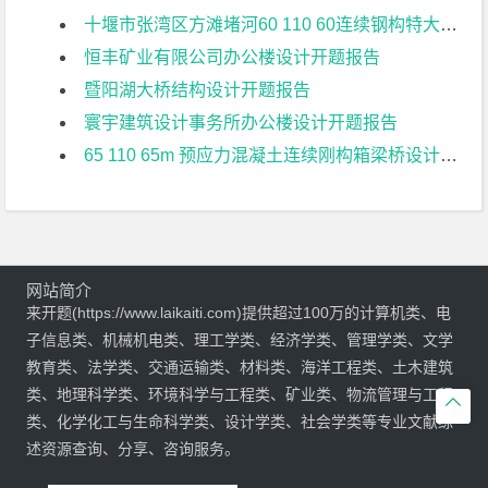
十堰市张湾区方滩堵河60 110 60连续钢构特大桥上部结构设计开题报告
恒丰矿业有限公司办公楼设计开题报告
暨阳湖大桥结构设计开题报告
寰宇建筑设计事务所办公楼设计开题报告
65 110 65m 预应力混凝土连续刚构箱梁桥设计开题报告
网站简介
来开题(https://www.laikaiti.com)提供超过100万的计算机类、电
子信息类、机械机电类、理工学类、经济学类、管理学类、文学
教育类、法学类、交通运输类、材料类、海洋工程类、土木建筑
类、地理科学类、环境科学与工程类、矿业类、物流管理与工程

类、化学化工与生命科学类、设计学类、社会学类等专业文献综
述资源查询、分享、咨询服务。