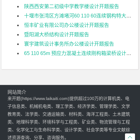
陕西西安第二初级中学教学楼设计开题报告
十堰市张湾区方滩堵河60 110 60连续钢构特大桥上部结构设计开题报告
恒丰矿业有限公司办公楼设计开题报告
暨阳湖大桥结构设计开题报告
寰宇建筑设计事务所办公楼设计开题报告
65 110 65m 预应力混凝土连续刚构箱梁桥设计开题报告
网站简介
来开题(https://www.laikaiti.com)提供超过100万的计算机类、电
子信息类、机械机电类、理工学类、经济学类、管理学类、文学
教育类、法学类、交通运输类、材料类、海洋工程类、土木建筑
类、地理科学类、环境科学与工程类、矿业类、物流管理与工程
类、化学化工与生命科学类、设计学类、社会学类等专业文献综

述资源查询、分享、咨询服务。