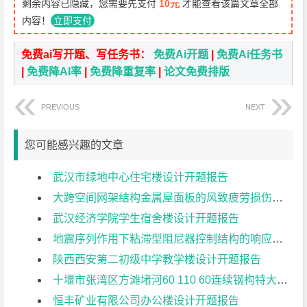
剩余内容已隐藏，您需要先支付
10元
才能查看该篇文章全部
内容！
立即支付
免费ai写开题、写任务书：
免费Ai开题
|
免费Ai任务书
|
免费降AI率
|
免费降重复率
|
论文免费排版
PREVIOUS
NEXT
您可能感兴趣的文章
武汉市绿地中心住宅楼设计开题报告
大跨空间网架结构金属屋面板的风致疲劳损伤研究开题报告
武汉经济学院学生宿舍楼设计开题报告
地震序列作用下粘滞型阻尼器控制结构的响应特征研究开题报告
陕西西安第二初级中学教学楼设计开题报告
十堰市张湾区方滩堵河60 110 60连续钢构特大桥上部结构设计开题报告
恒丰矿业有限公司办公楼设计开题报告