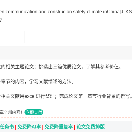
een communication and construcion safety climate inChina[J].K
7
推荐论文的相关主题论文；挑选出三篇优质论文，了解其参考价值。
文第一章节的内容，学习文献综述的方法。
述，对相关文献用excel进行整理；完成论文第一章节行业背景的撰写
章全部内容！
立即支付
i任务书
|
免费降AI率
|
免费降重复率
|
论文免费排版