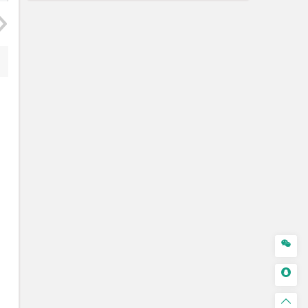


