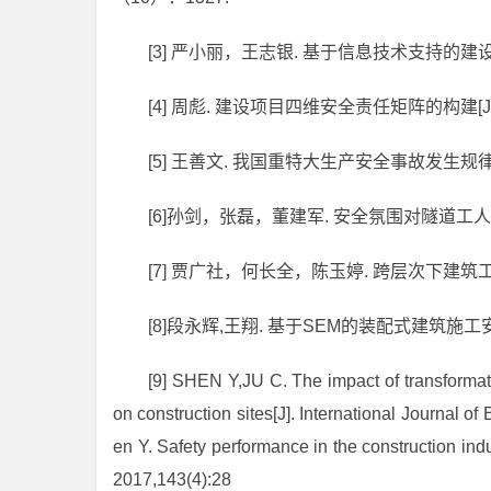
[3] 严小丽，王志银. 基于信息技术支持的建设项
[4] 周彪. 建设项目四维安全责任矩阵的构建[J]. 
[5] 王善文. 我国重特大生产安全事故发生规律及
[6]孙剑，张磊，董建军. 安全氛围对隧道工人群体
[7] 贾广社，何长全，陈玉婷. 跨层次下建筑工人安
[8]段永辉,王翔. 基于SEM的装配式建筑施工安
[9] SHEN Y,JU C. The impact of transformati
on construction sites[J]. International Journal
en Y. Safety performance in the construction i
2017,143(4):28