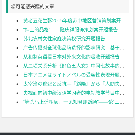
您可能感兴趣的文章
黄老五花生酥2015年度苏中地区营销策划案开题报告
“绅士的品格”——隆庆祥服饰策划案开题报告
苏北农村女性家庭决策权研究开题报告
广告传播对全球化品牌选择的影响研究—基于中国青年消费者的数据开题报告
从和制英语看日本对外来文化的吸收开题报告
从二项关系分析《好色五人女》中阿七故事的悲剧性开题报告
日本アニメはライトノベルの受容性表現开题报告
太宰治の逃避と反抗―『斜陽』から『人間失格』まで开题报告
央视面向初中级汉语学习者的电视教学节目中的文化教学开题报告
“墙头马上遥相顾，一见知君即断肠”——论“三言二拍”中的高墙爱情开题报告