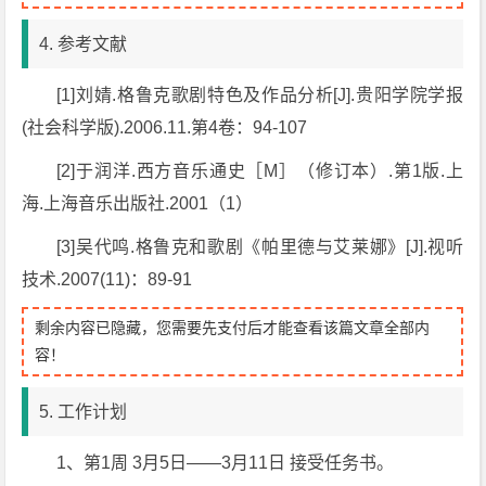
4. 参考文献
[1]刘婧.格鲁克歌剧特色及作品分析[J].贵阳学院学报
(社会科学版).2006.11.第4卷：94-107
[2]于润洋.西方音乐通史［M］（修订本）.第1版.上
海.上海音乐出版社.2001（1）
[3]吴代鸣.格鲁克和歌剧《帕里德与艾莱娜》[J].视听
技术.2007(11)：89-91
剩余内容已隐藏，您需要先支付后才能查看该篇文章全部内
容！
5. 工作计划
1、第1周 3月5日——3月11日 接受任务书。