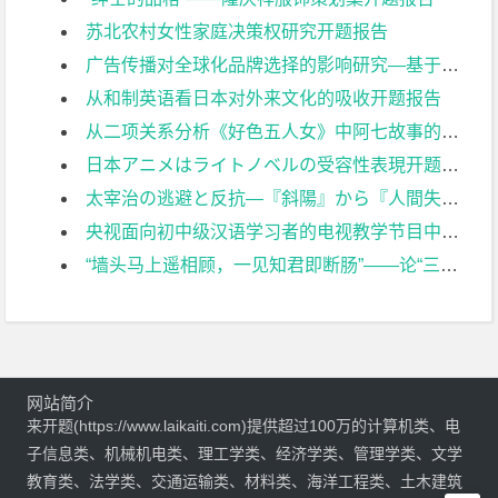
苏北农村女性家庭决策权研究开题报告
广告传播对全球化品牌选择的影响研究—基于中国青年消费者的数据开题报告
从和制英语看日本对外来文化的吸收开题报告
从二项关系分析《好色五人女》中阿七故事的悲剧性开题报告
日本アニメはライトノベルの受容性表現开题报告
太宰治の逃避と反抗―『斜陽』から『人間失格』まで开题报告
央视面向初中级汉语学习者的电视教学节目中的文化教学开题报告
“墙头马上遥相顾，一见知君即断肠”——论“三言二拍”中的高墙爱情开题报告
网站简介
来开题(https://www.laikaiti.com)提供超过100万的计算机类、电
子信息类、机械机电类、理工学类、经济学类、管理学类、文学
教育类、法学类、交通运输类、材料类、海洋工程类、土木建筑