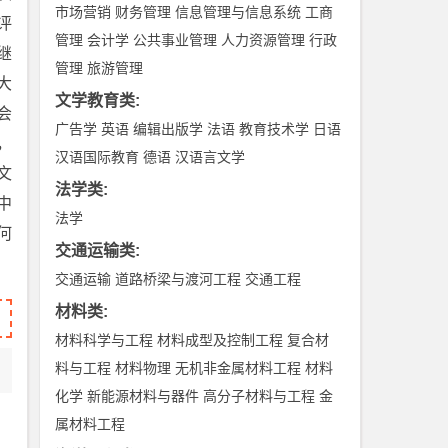
市场营销
财务管理
信息管理与信息系统
工商
评
管理
会计学
公共事业管理
人力资源管理
行政
继
管理
旅游管理
大
文学教育类
:
会
广告学
英语
编辑出版学
法语
教育技术学
日语
，
汉语国际教育
德语
汉语言文学
文
法学类
:
中
法学
何
交通运输类
:
交通运输
道路桥梁与渡河工程
交通工程
材料类
:
材料科学与工程
材料成型及控制工程
复合材
料与工程
材料物理
无机非金属材料工程
材料
化学
新能源材料与器件
高分子材料与工程
金
属材料工程