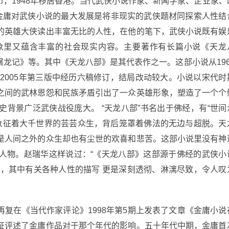
，1948年移居香港。当代武侠小说作家、新闻学家、企业家、
。金庸对武侠小说的最大发展是将非现实的武侠题材同探索人性结
的英雄大侠读出丰富无比的人性，在他的笔下，武侠小说既有娱
象里又蕴含丰富的社会现实内容。主要著作有长篇小说《天龙
龙记》等。其中《天龙八部》是其代表作之一。这部小说从196
在2005年第三版中经历六稿修订，结局改动较大。小说以宋代时
之间的武林恩怨和民族矛盾引出了一众英雄形象，塑造了一个个
背景广泛武侠战役庞大。 “天龙八部”书名出于佛经，有“世间
寓意象征着大千世界的芸芸众生，背后笼罩着佛法的无边与超脱。天
是人间之外的众生却也有尘世的欢喜和悲苦。这部小说里没有神
人物。赵瑞华这样说过：“《天龙八部》这部源于佛经的武侠小
道，其中有关各种人性的描写 更是深刻透彻、淋漓尽致，令人叹
复在《当代作家评论》1998年第5期上发表了文章《金庸小说
证评述了金庸作品对于那个年代的影响。五十年代中期，金庸首