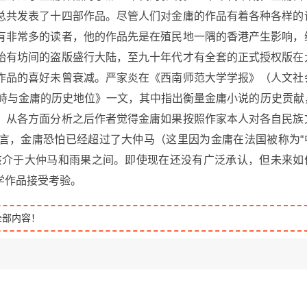
总共发表了十四部作品。尽管人们对金庸的作品有着各种各样的
有非常多的读者，他的作品先是在殖民地一隅的香港产生影响，
始有坊间的盗版盛行大陆，至九十年代才有全套的正式授权版在
作品的喜好未曾衰减。严家炎在《西南师范大学学报》（人文社
对峙与金庸的历史地位》一文，其中指出衡量金庸小说的历史贡献
，从各方面分析之后作者觉得金庸如果按照作家本人对各自民族
言，金庸恐怕已经超过了大仲马（这里因为金庸在法国被称为“
该介于大仲马和雨果之间。即使现在还没有广泛承认，但未来如
学作品接受考验。
全部内容！