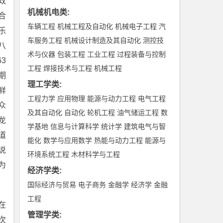
政
机械机电类
:
合
车辆工程
机械工程及自动化
机械电子工程
汽
乐
车服务工程
机械设计制造及其自动化
测控技
八
术与仪器
包装工程
工业工程
过程装备与控制
3
工程
焊接技术与工程
机械工程
期
理工学类
:
鲜
工程力学
应用物理
能源与动力工程
电气工程
众
及其自动化
自动化
轮机工程
油气储运工程
数
龙
学基地
信息与计算科学
统计学
建筑电气与智
道
能化
数学与应用数学
热能与动力工程
能源与
说
环境系统工程
木材科学与工程
为
经济学类
:
国际经济与贸易
电子商务
金融学
经济学
金融
工程
在
管理学类
:
次