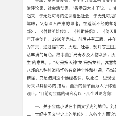
金庸，本名查良镛，生于浙江省嘉兴市海宁市
治评论家、社会活动家，“香港四大才子”之一
起来，于无处可寻的江湖看出社会，于无处可见
趣味，又有深入严肃的思考，在荒诞不经的想
部》、《射雕英雄传》、《神雕侠侣》、《倚天屠
年开始创作，1966年完成。前后共有三版，并
为背景，通过描写宋、大理、吐蕃、契丹等王国
活丰满的角色。故事曲折离奇涉及人物众多，历史
生”的意思，。“天”是指天神“龙”是指龙神，
八部的八种神道精怪各有奇特个性和神通，虽然
精怪，只是借用这个佛经名词，以象征一些现世
历来以其精彩的 描写、曲折的情节而为人所称
观止。”目前对金庸的研究有以下几个讨论方向：
一、关于金庸小说在中国文学史的地位。刘再
二十世纪中国文学史上的地位》，从各个方面论