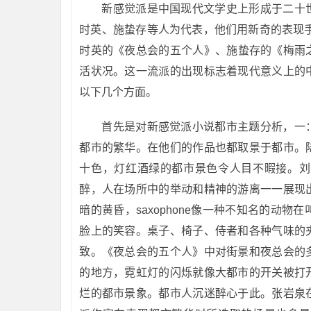
新感觉派是中国现代文学史上形成于二十
时英、施蛰存等人为代表，他们用新奇的表现
时英的《夜总会的五个人》、施蛰存的《梅雨
活状况。这一流派的出现标志着现代意义上的
以下几个方面。
首先是对新感觉派小说都市主题分析，一
都市的繁华。在他们的作品也都取景于都市。
十色，灯红酒绿的都市景色令人目不暇接。刘
醉，人在场所中的举动和精神的游离一一展现
暗的黄昏，saxophone像一种不知名的动
脸上的笑容。桌子、椅子、侍者和各种气味的
致。《夜总会的五个人》中对街景和夜总会的
的地方，霓虹灯的闪烁就像大都市的开关被打
烂的都市景象。都市人沉迷醉心于此。张岩泉