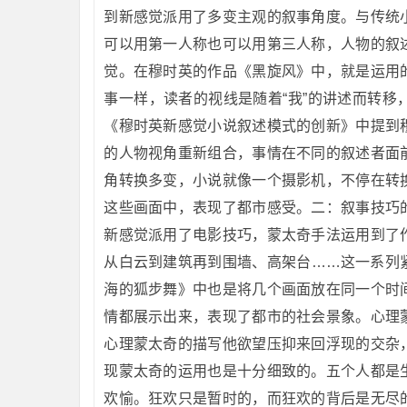
到新感觉派用了多变主观的叙事角度。与传统
可以用第一人称也可以用第三人称，人物的叙
觉。在穆时英的作品《黑旋风》中，就是运用
事一样，读者的视线是随着“我”的讲述而转
《穆时英新感觉小说叙述模式的创新》中提到
的人物视角重新组合，事情在不同的叙述者面
角转换多变，小说就像一个摄影机，不停在转
这些画面中，表现了都市感受。二：叙事技巧
新感觉派用了电影技巧，蒙太奇手法运用到了
从白云到建筑再到围墙、高架台……这一系列
海的狐步舞》中也是将几个画面放在同一个时
情都展示出来，表现了都市的社会景象。心理
心理蒙太奇的描写他欲望压抑来回浮现的交杂
现蒙太奇的运用也是十分细致的。五个人都是
欢愉。狂欢只是暂时的，而狂欢的背后是无尽