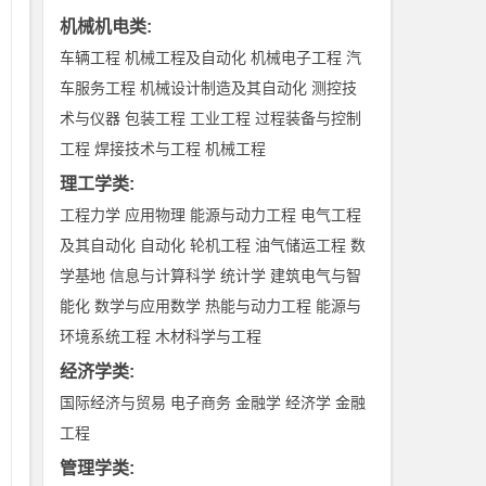
穆
机械机电类
:
穆
车辆工程
机械工程及自动化
机械电子工程
汽
生
车服务工程
机械设计制造及其自动化
测控技
在
术与仪器
包装工程
工业工程
过程装备与控制
工程
焊接技术与工程
机械工程
理工学类
:
着
工程力学
应用物理
能源与动力工程
电气工程
光
及其自动化
自动化
轮机工程
油气储运工程
数
迷
学基地
信息与计算科学
统计学
建筑电气与智
阴
能化
数学与应用数学
热能与动力工程
能源与
人
环境系统工程
木材科学与工程
细
经济学类
:
同
国际经济与贸易
电子商务
金融学
经济学
金融
绚
工程
觉
管理学类
: