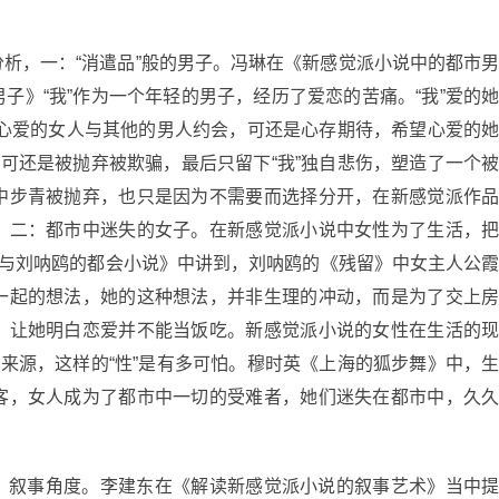
析，一：“消遣品”般的男子。冯琳在《新感觉派小说中的都市
子》“我”作为一个年轻的男子，经历了爱恋的苦痛。“我”爱的
知道心爱的女人与其他的男人约会，可还是心存期待，希望心爱的
，可还是被抛弃被欺骗，最后只留下“我”独自悲伤，塑造了一个
中步青被抛弃，也只是因为不需要而选择分开，在新感觉派作
。二：都市中迷失的女子。在新感觉派小说中女性为了生活，
性与刘呐鸥的都会小说》中讲到，刘呐鸥的《残留》中女主人公
一起的想法，她的这种想法，并非生理的冲动，而是为了交上
，让她明白恋爱并不能当饭吃。新感觉派小说的女性在生活的
的来源，这样的“性”是有多可怕。穆时英《上海的狐步舞》中，
客，女人成为了都市中一切的受难者，她们迷失在都市中，久
：叙事角度。李建东在《解读新感觉派小说的叙事艺术》当中