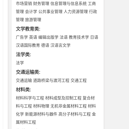
别
市场营销
财务管理
信息管理与信息系统
工商
的
管理
会计学
公共事业管理
人力资源管理
行政
量
管理
旅游管理
表
文学教育类
:
观
广告学
英语
编辑出版学
法语
教育技术学
日语
2
汉语国际教育
德语
汉语言文学
关
法学类
:
的
法学
的
交通运输类
:
己
交通运输
道路桥梁与渡河工程
交通工程
妇
材料类
:
而
材料科学与工程
材料成型及控制工程
复合材
另
料与工程
材料物理
无机非金属材料工程
材料
钱
化学
新能源材料与器件
高分子材料与工程
金
是
属材料工程