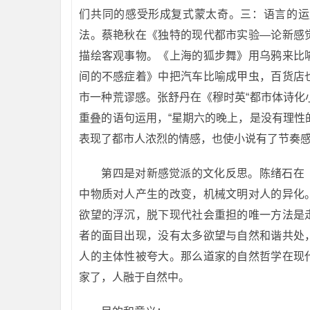
们共同的感受形成复式蒙太奇。三：语言的运
法。蔡艳秋在《独特的现代都市实验—论新感
描绘客观事物。《上海的狐步舞》用乌鸦来比
间的不感症着》中把汽车比喻成甲虫，百货店
市一种荒谬感。张舒丹在《穆时英“都市体诗化
重叠的语句运用，“星期六的晚上，是没有理性
表现了都市人浓烈的情感，也使小说有了节奏
第四是对新感觉派的文化反思。陈绪石在
中物质对人产生的改变，机械文明对人的异化
欲望的浮沉，脱下现代社会重担的唯一方法是
者的面目出现，没有太多欲望与自然和谐共处
人的主体性被夸大。那么道家的自然哲学在现
家了，人融于自然中。