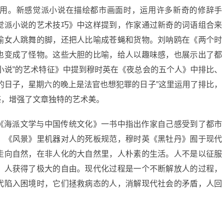
用。新感觉派小说在描绘都市画面时，运用许多新奇的修辞
觉派小说的艺术技巧》中这样提到，作家通过新奇的词语组合
喻女人跳舞的脚，还把人比喻成苍蝇和货物。刘呐鸥在《两个
也变成了怪物。这些大胆的比喻，给人以趣味感，也展示出了
小说”的艺术特征》中提到穆时英在《夜总会的五个人》中排比
的日子，星期六的晚上是法官也想犯罪的日子”这里运用了排比
感，增强了文章独特的艺术美。
《海派文学与中国传统文化》一书中指出作家自己感受到了都
。《风景》里机器对人的死板规范，穆时英《黑牡丹》囿于现
走向自然，在非人化的大自然里，人朴素的生活。人不是以征
，人获得了极大的自由。现代化过程是一个不断解放人的过程
代陷入困境时，它们拯救病态的人，消解现代社会的矛盾，人