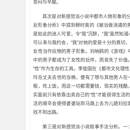
苦闷与辛酸。
其次是对新感觉派小说中都市人物形象的分
女形象分析》中提到穆时英的《被当做消遣的男
是如此的迷人可爱，令“我”沉醉，“我”虽然
可以来与我约会，“我”对她的爱是十分的真切
女性当作玩物的男子形象。刘呐鸥的《游戏》
中的男子都成为了女性的玩伴，而丧失了价值
“性”作为生存的工具。李俊国在《都市文化理
玲在丈夫去世的当晚，便有了想与其他男人在
租，吃上饭。而这一切都需要钱，现实的残酷
实面前只有依靠出卖自己的“性”才能获得生活
活的艰辛会使得婆婆站到马路上去为儿媳妇拉
找不到出路。
第三是对新感觉派小说叙事手法分析。一