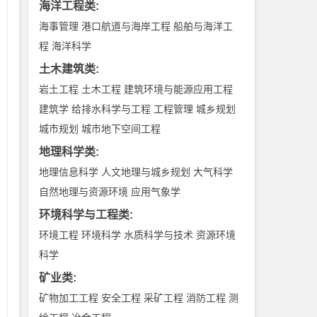
海洋工程类
:
海事管理
港口航道与海岸工程
船舶与海洋工
男
程
海洋科学
她
土木建筑类
:
她
岩土工程
土木工程
建筑环境与能源应用工程
被
建筑学
给排水科学与工程
工程管理
城乡规划
品
城市规划
城市地下空间工程
把
地理科学类
:
霞
地理信息科学
人文地理与城乡规划
大气科学
房
自然地理与资源环境
应用气象学
现
环境科学与工程类
:
生
环境工程
环境科学
水质科学与技术
资源环境
久
科学
矿业类
:
矿物加工工程
安全工程
采矿工程
消防工程
测
提