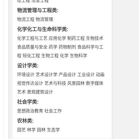
绘工程
冶金工程
既
物流管理与工程类
:
感
物流工程
物流管理
故
化学化工与生命科学类
:
在
化学工程与工艺
应用化学
制药工程
生物技术
同
食品质量与安全
药学
药物制剂
食品科学与工
视
程
轻化工程
生物工程
化学
生物科学
在
设计学类
:
，
环境设计
艺术设计学
产品设计
工业设计
动画
，
视觉传达设计
艺术与科技
风景园林
数字媒体
上
艺术
景观建筑设计
事
社会学类
:
师
思想政治教育
社会工作
复
农林类
:
行
园艺
林学
园林
生态学
他