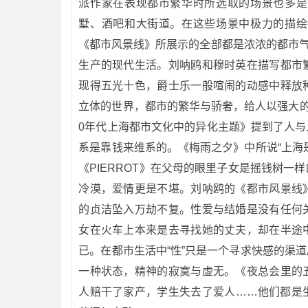
派作家在表现都市繁华时所选取的场景也多是
墅、酒吧和大街道。在这些场景中极力的描绘
《都市风景线》所展示的全部都是浓浓的都市气
生产的现代生活。刘呐鸥和穆时英在描写都市
现得五光十色，爵士乐一般喧闹的动感中释放
立体的世界，都市的繁华与骄奢，给人以强大的
0年代上海都市文化中的异化主题》提到了人
系是靠钱来维系的。《梅雨之夕》中所说“上海
《PIERROT》在父母的眼里子女是摇钱树
冷漠，爱情更是不堪。刘呐鸥的《都市风景线
的贞洁坠入万劫不复。性爱与结婚是没有任何
女在火车上本来是去寻找她的丈夫，却在半途
已。在都市生活中“性”只是一个寻求快感的渠
一种状态，精神的寂寞与虚无。《夜总会里的
人赔干了家产，学生失去了爱人……他们都是