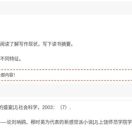
行阅读了解写作现状，写下读书摘要。
解不同特征。
全部内容！
盛宴[J].社会科学，2003：（7）.
——论刘呐鸥、穆时英为代表的新感觉派小说[J].上饶师范学院