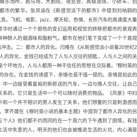
娱乐场所、跑马场、大剧院、夜总会、高级旅馆、小轿车、
都市的繁华。张凤渝在《新感觉派下的都市》中提到刘呐鸥
息。飞机、电影、jazz、摩天轮、色情、长形汽车的高速度大
繁华时通过一个个颜色的变幻运用和视觉的转移把都市的景观
种种醉人的烟酒味和脂粉气。都市在他们笔下变成了一个个直
冲击。二：都市人的异化。闫唯在《从新感觉派小说看20世纪
与人的异化，金钱已经成为了人与人交往的钥匙，人与人之间的
是个坏地方，人与人都用一种不信任的思想在交际着。”穆时英
一样的存在。在金钱的诱惑下，亲情也是不值一提的。亲情是如此
》中一边接受着富裕的新郎送的汽车，一边与情人交往，让自
关系的，它只是生活中一个可以随时消费的物品。《风景》中
中和一个并不相识的男人发生了关系，他们想要的只是刺激感
道。李齐建在《穆时英小说的基本主题》中提到了都市人异化的
五个人》他们都不约而同的在一个周六的下午遇到了困境。有
生活中失意的人，明天的他们也会被推进生活的火坑，内心满