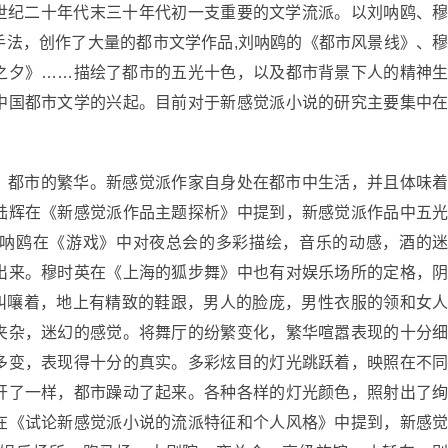
世纪二十年代末三十年代初一支重要的文学流派。以刘呐鸥、
手法，创作了大量的都市文学作品,刘呐鸥的《都市风景线》、
之夕》……描绘了都市的五光十色，以及都市背景下人的精神
中国都市文学的兴起。目前对于新感觉派小说的研究主要集中
：都市的繁华。新感觉派作家自身处在都市中生活，并且体味
陆辉在《新感觉派作品主题探析》中提到，新感觉派作品中五
呐鸥在《游戏》中对夜总会的多彩描绘，音乐的动感，酒的
出来。穆时英在《上海的狐步舞》中也有对娱乐场所的定格，
物在叫嚷着，地上有精致的鞋跟，男人的脸庞，男性衣服的领和女
夹杂，迷幻的感觉。将舞厅的纷繁变化，繁华喧嚣表现的十分
多变，表现得十分的真实。多彩炫目的灯光跳跃着，映照在不
开了一样，都市躁动了起来。各种各样的灯光颜色，照射出了
在《试论新感觉派小说的流派特征和个人风格》中提到，新感