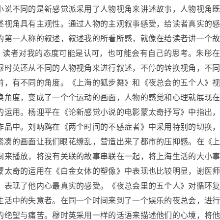
小说不同的是新感觉派采用了人物视角来讲述故事，人物视角
述视角具有主观性。通过人物的主观叙事感受，给读者真实的
的第一人称的叙述，叙述我的所看所感，就像在给读者讲一个
移，读者对我的态度可能是认可，也可能会有自己的思考。朱彤
穆时英还从不同的人物视角来进行叙述，不停的转换视角，不
前，有不同的角度。《上海的狐步舞》和《夜总会的五个人》
换角度，变成了一个个运动的画面，人物的感觉和心理就展现
的运用。杨迎平在《论新感觉小说的电影蒙太奇抒写》中指出
作品中。刘呐鸥在《两个时间的不感症者》中采用特别的切换
紧凑的画面让我们眼花缭乱，营造出来了都市的压抑感。在《
间来播放，将没有关联的故事串联在一起，将上海生活的大小
蒙太奇的运用在《白金女体的塑像》中表现也比较明显，谢医
，表现了他内心最真实的感受。《夜总会里的五个人》对循环
生活中的失意者。在同一个时间来到了一个娱乐的夜总会，进
的绝望与痛苦。穆时英采用一样的话语来描述他们的心境，将