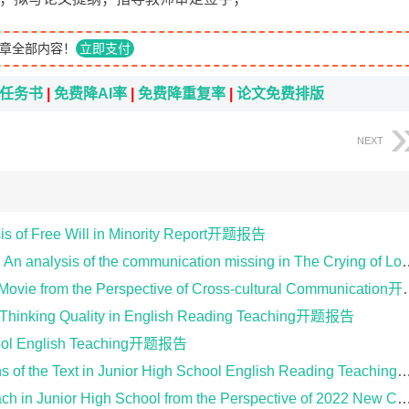
章全部内容！
立即支付
i任务书
|
免费降AI率
|
免费降重复率
|
论文免费排版
NEXT
ee Will in Minority Report开题报告
the communication missing in The Crying of Lot 49开题报告
ovie from the Perspective of Cross-cultural Communication开题报告
ts Thinking Quality in English Reading Teaching开题报告
chool English Teaching开题报告
 of the Text in Junior High School English Reading Teaching开题报告
n Junior High School from the Perspective of 2022 New Curriculum开题报告