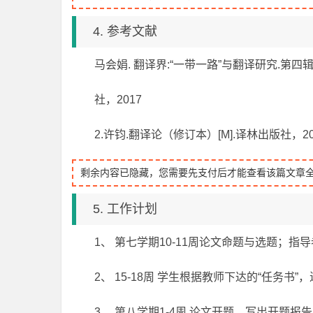
4. 参考文献
马会娟. 翻译界:“一带一路”与翻译研究.第四辑
社，2017
2.许钧.翻译论（修订本）[M].译林出版社，20
剩余内容已隐藏，您需要先支付后才能查看该篇文章
5. 工作计划
1、 第七学期10-11周论文命题与选题；
2、 15-18周 学生根据教师下达的“任务书
3、 第八学期1-4周 论文开题，写出开题