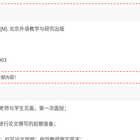
[M]. 北京外语教学与研究出版
03
全部内容！
指导老师与学生见面，第一次面授；
”，进行论文撰写的前期准备；
报告；拟写论文提纲；指导教师审定签字；