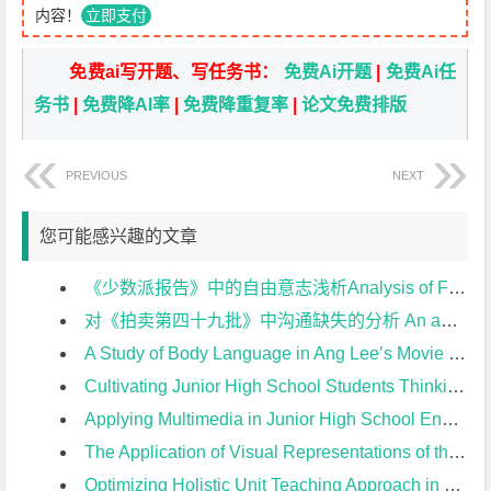
内容！
立即支付
免费ai写开题、写任务书：
免费Ai开题
|
免费Ai任
务书
|
免费降AI率
|
免费降重复率
|
论文免费排版
PREVIOUS
NEXT
您可能感兴趣的文章
《少数派报告》中的自由意志浅析Analysis of Free Will in Minority Report开题报告
对《拍卖第四十九批》中沟通缺失的分析 An analysis of the communication missing in The Crying of Lot 49开题报告
A Study of Body Language in Ang Lee’s Movie from the Perspective of Cross-cultural Communication开题报告
Cultivating Junior High School Students Thinking Quality in English Reading Teaching开题报告
Applying Multimedia in Junior High School English Teaching开题报告
The Application of Visual Representations of the Text in Junior High School English Reading Teaching开题报告
Optimizing Holistic Unit Teaching Approach in Junior High School from the Perspective of 2022 New Curriculum开题报告