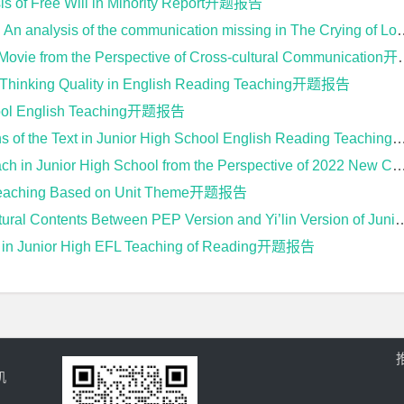
ee Will in Minority Report开题报告
the communication missing in The Crying of Lot 49开题报告
ovie from the Perspective of Cross-cultural Communication开题报告
ts Thinking Quality in English Reading Teaching开题报告
chool English Teaching开题报告
 of the Text in Junior High School English Reading Teaching开题报告
n Junior High School from the Perspective of 2022 New Curriculum开题报告
e Teaching Based on Unit Theme开题报告
ts Between PEP Version and Yi’lin Version of Junior High English Textbooks开题报告
ng in Junior High EFL Teaching of Reading开题报告
机