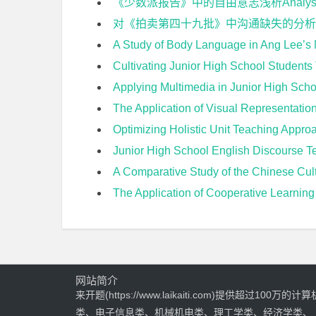
《少数派报告》中的自由意志浅析Analysis of Fr
对《拍卖第四十九批》中沟通缺失的分析 An analysis of 
A Study of Body Language in Ang Lee’s M
Cultivating Junior High School Studen
Applying Multimedia in Junior High S
The Application of Visual Representations
Optimizing Holistic Unit Teaching Approach i
Junior High School English Discours
A Comparative Study of the Chinese Cultural Conten
The Application of Cooperative Learni
网站简介
来开题(https://www.laikaiti.com)提供超过100万的计算
类、电子信息类、机械机电类、理工学类、经济学类、