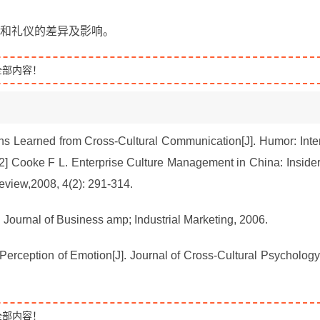
化和礼仪的差异及影响。
全部内容！
s Learned from Cross-Cultural Communication[J].
Humor: Inte
.[2] Cooke F L. Enterprise Culture Management in China: Insider
eview
,2008, 4(2): 291-314.
.
Journal of Business amp; Industrial Marketing
, 2006.
 Perception of Emotion[J].
Journal of Cross-Cultural Psychology
全部内容！