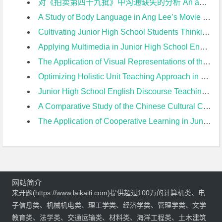
对《拍卖第四十九批》中沟通缺失的分析 An analysis of the communication missing in The Crying of Lot 49开题报告
A Study of Body Language in Ang Lee’s Movie from the Perspective of Cross-cultural Communication开题报告
Cultivating Junior High School Students Thinking Quality in English Reading Teaching开题报告
Applying Multimedia in Junior High School English Teaching开题报告
The Application of Visual Representations of the Text in Junior High School English Reading Teaching开题报告
Optimizing Holistic Unit Teaching Approach in Junior High School from the Perspective of 2022 New Curriculum开题报告
Junior High School English Discourse Teaching Based on Unit Theme开题报告
A Comparative Study of the Chinese Cultural Contents Between PEP Version and Yi’lin Version of Junior High English Textbooks开题报告
The Application of Cooperative Learning in Junior High EFL Teaching of Reading开题报告
网站简介
来开题(https://www.laikaiti.com)提供超过100万的计算机类、电
子信息类、机械机电类、理工学类、经济学类、管理学类、文学
教育类、法学类、交通运输类、材料类、海洋工程类、土木建筑