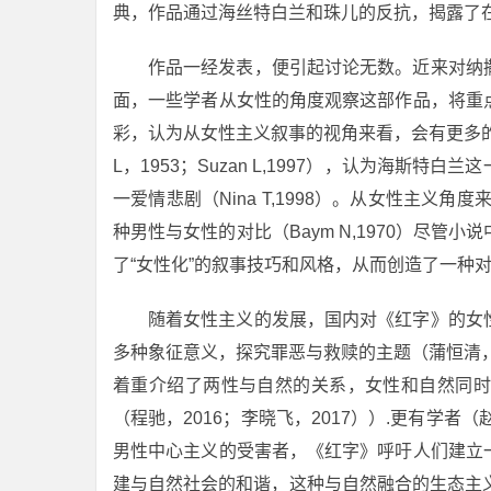
典，作品通过海丝特白兰和珠儿的反抗，揭露了
作品一经发表，便引起讨论无数。近来对纳
面，一些学者从女性的角度观察这部作品，将重
彩，认为从女性主义叙事的视角来看，会有更多的
L，1953；Suzan L,1997），认为海
一爱情悲剧（Nina T,1998）。从女性主义
种男性与女性的对比（Baym N,1970）尽
了“女性化”的叙事技巧和风格，从而创造了一种
随着女性主义的发展，国内对《红字》的女
多种象征意义，探究罪恶与救赎的主题（蒲恒清，
着重介绍了两性与自然的关系，女性和自然同时
（程驰，2016；李晓飞，2017））.更有学者
男性中心主义的受害者，《红字》呼吁人们建立
建与自然社会的和谐，这种与自然融合的生态主