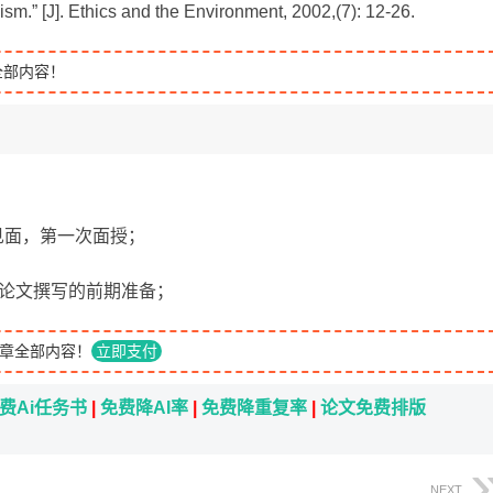
sm.” [J].
Ethics and the Environment
, 2002,(7): 12-26.
全部内容！
生见面，第一次面授；
进行论文撰写的前期准备；
章全部内容！
立即支付
费Ai任务书
|
免费降AI率
|
免费降重复率
|
论文免费排版
NEXT