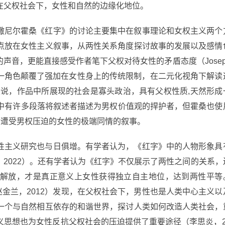
在父权社会下，女性和自然的边缘化地位。
撒尼尔霍桑《红字》的讨论主要集中在叙事理论和女权主义两个
点放在女性主义叙事，从两性关系角度探讨故事的发展以及感情
声音，更能直接感受作者笔下父权对待女性的矛盾态度（Josep
斯特白兰这一角色颠覆了强加在女性身上的传统限制，在二元化视角下解读
角度来说，作品中所展现的社会是寡头政治，具有父权性质,天然形成
管小说中有许多段落将叙述者描述为男权价值观的捍护者，但霍桑也使
对遭受男权压迫的女性的极端同情的叙事。
性主义研究也与日俱增。有学者认为，《红字》中的人物形象具
2022）。还有学者认为《红字》不仅展示了两性之间的关系，
解放，才是真正意义上女性获得独立自主地位，达到两性平等
（赵金兰，2012）发现，在父权社会下，男性也是人类中心主义以
一个与自然相互依存的和谐世界，探讨人类如何改造人类社会，
义思想也为女性反抗父权社会的压迫提供了重要途径（李思炎，2