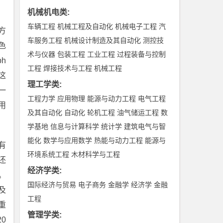
机械机电类
:
车辆工程
机械工程及自动化
机械电子工程
汽
方
车服务工程
机械设计制造及其自动化
测控技
色
术与仪器
包装工程
工业工程
过程装备与控制
h
工程
焊接技术与工程
机械工程
这
理工学类
:
一
工程力学
应用物理
能源与动力工程
电气工程
用
及其自动化
自动化
轮机工程
油气储运工程
数
学基地
信息与计算科学
统计学
建筑电气与智
能化
数学与应用数学
热能与动力工程
能源与
有
环境系统工程
木材科学与工程
还
经济学类
:
。
国际经济与贸易
电子商务
金融学
经济学
金融
及
工程
重
管理学类
:
0