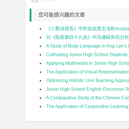
您可能感兴趣的文章
《少数派报告》中的自由意志浅析Analysis of Fr
对《拍卖第四十九批》中沟通缺失的分析 An analysis of 
A Study of Body Language in Ang Lee’s M
Cultivating Junior High School Studen
Applying Multimedia in Junior High S
The Application of Visual Representations
Optimizing Holistic Unit Teaching Approach i
Junior High School English Discours
A Comparative Study of the Chinese Cultural Conten
The Application of Cooperative Learni