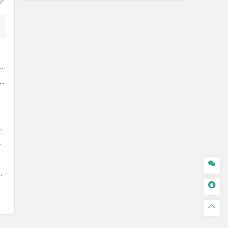


