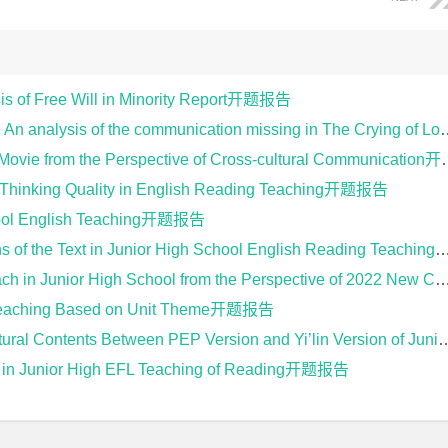
ee Will in Minority Report开题报告
the communication missing in The Crying of Lot 49开题报告
ovie from the Perspective of Cross-cultural Communication开题报告
ts Thinking Quality in English Reading Teaching开题报告
chool English Teaching开题报告
 of the Text in Junior High School English Reading Teaching开题报告
n Junior High School from the Perspective of 2022 New Curriculum开题报告
e Teaching Based on Unit Theme开题报告
ts Between PEP Version and Yi’lin Version of Junior High English Textbooks开题报告
ng in Junior High EFL Teaching of Reading开题报告