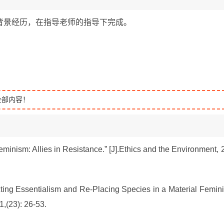
背景经历，在指导老师的指导下完成。
全部内容！
eminism: Allies in Resistance.” [J].
Ethics and the Environmen
t
, 
ting Essentialism and Re-Placing Species in a Material Femini
1,(23): 26-53.