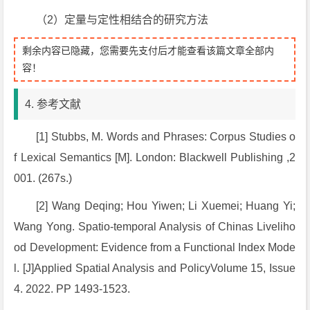
（2）定量与定性相结合的研究方法
剩余内容已隐藏，您需要先支付后才能查看该篇文章全部内
容！
4. 参考文献
[1] Stubbs, M.
Words and Phrases: Corpus Studies o
f Lexical Semantics
[M]. London: Blackwell Publishing ,2
001. (267s.)
[2] Wang Deqing; Hou Yiwen; Li Xuemei; Huang Yi;
Wang Yong.
Spatio-temporal Analysis of Chinas Liveliho
od Development: Evidence from a Functional Index Mode
l
.
[J]Applied Spatial Analysis and PolicyVolume 15, Issue
4. 2022. PP 1493-1523.