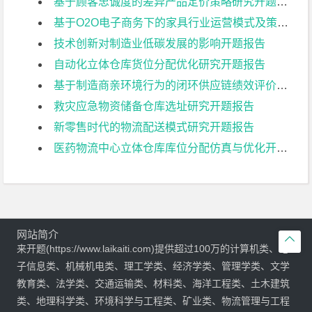
基于顾客忠诚度的差异产品定价策略研究开题报告
基于O2O电子商务下的家具行业运营模式及策略研究开题报告
技术创新对制造业低碳发展的影响开题报告
自动化立体仓库货位分配优化研究开题报告
基于制造商亲环境行为的闭环供应链绩效评价研究开题报告
救灾应急物资储备仓库选址研究开题报告
新零售时代的物流配送模式研究开题报告
医药物流中心立体仓库库位分配仿真与优化开题报告
网站简介

来开题(https://www.laikaiti.com)提供超过100万的计算机类、电
子信息类、机械机电类、理工学类、经济学类、管理学类、文学
教育类、法学类、交通运输类、材料类、海洋工程类、土木建筑
类、地理科学类、环境科学与工程类、矿业类、物流管理与工程