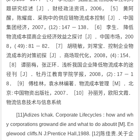
题研究综述［J］．财经政法资讯，2006，［5］ 黄阿
醒，陈耀庭．采购中的供应链物流成本控制［J］．中国
集团经济，2007，(12) : 147 － 138．［6］ 李生． 降低
物流成本提高企业经济效益之探讨［J］．中国市场，200
8，( 49) : 81 － 82．［7］ 胡晓敏，刘常宝．控制企业物
流成本的对策初探［J］．商场现代化，2008，(4) : 154．
［8］ 谭丽梅，张正环．浅析我国企业降低物流成本的途
径刊［J］．牡丹江教育学院学报，2008，(2) : 17 － 1
8．［9］ 傅桂林，袁水林编著．物流成本管理［M］．北
京: 中国物资出版社，2007．［10］ 孙丽芳，欧阳文霞．
物流信息技术与信息系统
[11]Adizes Ichak. Corporate Lifecycles : how and wh
y corporations growand die and what to do aboutit [M]. En
glewood cliffs.N J:Prentice Hall,1988. [12]陈佳贵.关于企