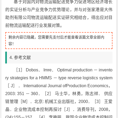
基于对国内对物流运输配送竞争力促进地区经济增长
的实证分析与产业竞争力优势理论，并与对张家港是大伟
助剂有限公司物流运输配送实证研究相结合，得出应对目
前物流运输配送行业发展对策。
剩余内容已隐藏，您需要先支付后才能查看该篇文章全部内
容！
4. 参考文献
［1］ Dobos． Imre． Optimal production － invento
ry strategies for a HMMS － type reverse logistics system
［ J］ ． International Journal ofProduction Economics，
2003: 351 － 360．［2］ 马士华，林勇，陈志祥． 供应
链管理［M］．北京: 机械工业出版社，2000．［3］ 王爱
晶．企业物流成本控制再探讨［J］．消费导刊，2008，
(24):155－157．［4］ 李艳丽．我国企业物流成本控制问