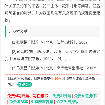
外关于贪污罪的罪名、犯罪主体、犯罪对象等问题，最后
明确各自的利弊，并对我国刑法有关贪污罪的规定提出建
议。
5. 参考文献
[1]张明楷:刑法学[M]:北京：法律出版社，2007:
[2]宣炳昭 刘丁炳:大陆、台湾、香港贪污罪比较研究
[J]:甘肃政法学院学报，1996，（4）；
[3]马克昌:刑法学[M]:北京：高等教育出版社，2003;
剩余内容已隐藏，您需要先支付
10元
才能查看该篇文章全部
内容！
立即支付
免费ai写开题、写任务书：
免费Ai开题
|
免费Ai任务书
|
免费降AI率
|
免费降重复率
|
论文免费排版