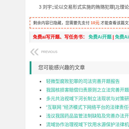
3 刘宇;;论以交易形式实施的贿赂犯罪[J];理论界
剩余内容已隐藏，您需要先支付
10元
才能查看该篇文
免费ai写开题、写任务书：
免费Ai开题
|
免费A
PREVIOUS
您可能感兴趣的文章
轻微型腐败犯罪的司法完善开题报告
我国核损害赔偿归责原则之立法完善开题
多元共治视域下河长制立法现状与对策研
“互联网 ”经济模式下网络平台的法律责
浅议我国药品监管法制缺陷及完善办法开
流域协作治理视域下饮用水源保护法律机