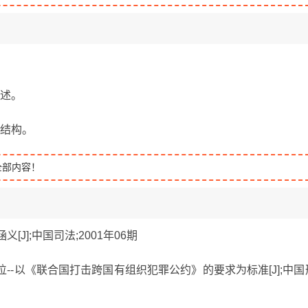
综述。
文结构。
全部内容！
义[J];中国司法;2001年06期
位--以《联合国打击跨国有组织犯罪公约》的要求为标准[J];中国