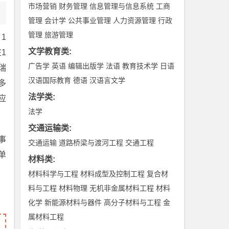
市场营销
财务管理
信息管理与信息系统
工商
管理
会计学
公共事业管理
人力资源管理
行政
管理
旅游管理
1
文学教育类
:
1
广告学
英语
编辑出版学
法语
教育技术学
日语
瑞
汉语国际教育
德语
汉语言文学
多
法学类
:
应
法学
交通运输类
:
事
交通运输
道路桥梁与渡河工程
交通工程
单
材料类
:
材料科学与工程
材料成型及控制工程
复合材
料与工程
材料物理
无机非金属材料工程
材料
化学
新能源材料与器件
高分子材料与工程
金
属材料工程