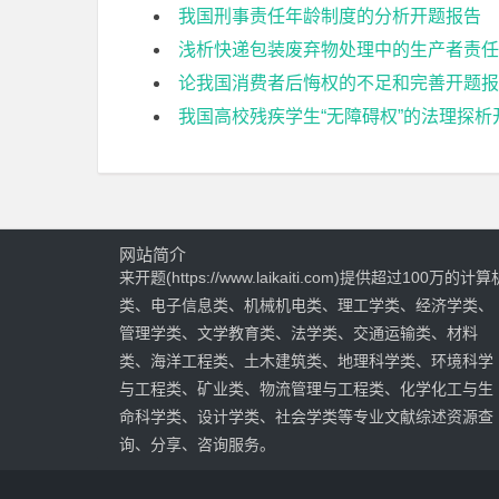
我国刑事责任年龄制度的分析开题报告
浅析快递包装废弃物处理中的生产者责任
论我国消费者后悔权的不足和完善开题报
我国高校残疾学生“无障碍权”的法理探析
网站简介
来开题(https://www.laikaiti.com)提供超过100万的计算
类、电子信息类、机械机电类、理工学类、经济学类、
管理学类、文学教育类、法学类、交通运输类、材料
类、海洋工程类、土木建筑类、地理科学类、环境科学
与工程类、矿业类、物流管理与工程类、化学化工与生
命科学类、设计学类、社会学类等专业文献综述资源查
询、分享、咨询服务。