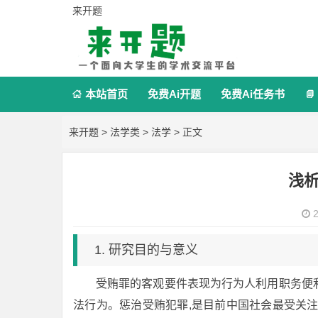
来开题
本站首页
免费Ai开题
免费Ai任务书


来开题
>
法学类
>
法学
> 正文
浅
2
1. 研究目的与意义
受贿罪的客观要件表现为行为人利用职务便
法行为。惩治受贿犯罪,是目前中国社会最受关