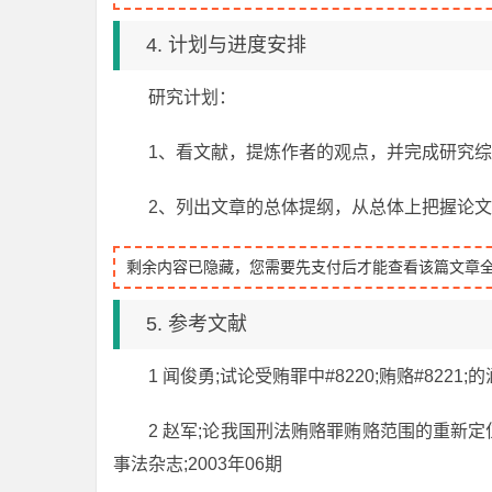
4. 计划与进度安排
研究计划：
1、看文献，提炼作者的观点，并完成研究
2、列出文章的总体提纲，从总体上把握论
剩余内容已隐藏，您需要先支付后才能查看该篇文章
5. 参考文献
1 闻俊勇;试论受贿罪中#8220;贿赂#8221;的涵
2 赵军;论我国刑法贿赂罪贿赂范围的重新定
事法杂志;2003年06期