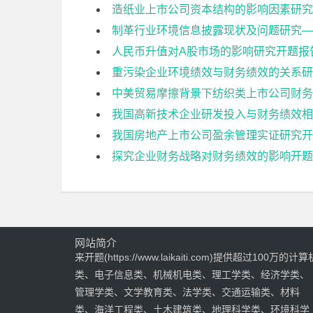
造纸业上市公司资本结构的影响因素研究
制革行业环境信息披露现状及问题研究—
人民币升值对A股市场的影响研究开题报
重污染企业环境绩效与财务绩效的关系研
中美贸易摩擦背景下纺织类上市公司财务
我国高新技术企业研发投入与财务绩效相
我国房地产上市公司盈余管理实证研究开
探究企业财务战略对财务绩效的影响开题
网站简介
来开题(https://www.laikaiti.com)提供超过100万的计算
类、电子信息类、机械机电类、理工学类、经济学类、
管理学类、文学教育类、法学类、交通运输类、材料
类、海洋工程类、土木建筑类、地理科学类、环境科学