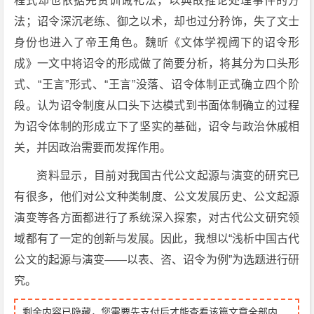
程式却也依据先贤训诫礼法，以典故推论处理事件的方
法；诏令深沉老练、御之以术，却也过分矜饰，失了文士
身份也进入了帝王角色。魏昕《文体学视阈下的诏令形
成》一文中将诏令的形成做了简要分析，将其分为口头形
式、“王言”形式、“王言”没落、诏令体制正式确立四个阶
段。认为诏令制度从口头下达模式到书面体制确立的过程
为诏令体制的形成立下了坚实的基础，诏令与政治休戚相
关，并因政治需要而发挥作用。
资料显示，目前对我国古代公文起源与演变的研究已
有很多，他们对公文种类制度、公文发展历史、公文起源
演变等各方面都进行了系统深入探索，对古代公文研究领
域都有了一定的创新与发展。因此，我想以“浅析中国古代
公文的起源与演变——以表、咨、诏令为例”为选题进行研
究。
剩余内容已隐藏，您需要先支付后才能查看该篇文章全部内