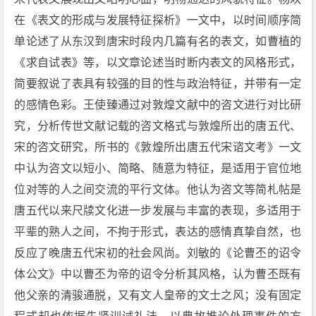
在《表文的形成与发展特征探析》一文中，以时间顺序简
单论述了从东汉到唐宋时段内几篇有名的表文，如曹植的
《求自试表》等，以文章论述当时断内表文的风格形式，
简要叙说了表具有较强的目的性与政治特征，并带有一定
的感情色彩。王使臻通过对敦煌文献中的咨文进行对比研
究，分析传世文献记载的咨文格式与敦煌所出的唐五代、
宋的咨文研究，所书的《敦煌所出唐五代宋谘文考》一文
中认为咨文以短小、简略、随意为特征，是适用于官位地
位对等的人之间交流的平行文体。他认为咨文等简札帖是
唐五代以来尺牍文化进一步发展与丰富的表现，多适用于
平辈的熟人之间，不拘于形式，表达的感情真挚自然，也
反应了晚唐五代宋初的社会风尚。刘敏的《论曹丕的诏令
体公文》中以曹丕为帝的诏令分析其风格，认为曹丕既有
他父亲的清骏通脱，又有文人皇帝的文士之风；没有固定