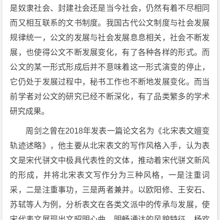
是奴隶社会、封建社会还是当今社会，仍然有着不尽相同
而又相互联系的文书制度。我国古代公文制度与社会发展
规律统一，公文的发展与社会发展息息相关，社会不断发
展，也使得公文不断发展变化，有了各种各样的形式。而
公文的某一形式形成后并不意味着这一形式演变的停止，
它仍处于发展过程中，秘书工作也不断地发展变化。而当
前学者对公文的研究已经不断深化，有了品类繁多的学术
研究成果。
周剑之曾在2018年发表一篇论文名为《北宋表文嬗变
轨迹述略》，他主要从北宋表文的写作风格入手，认为表
文是宋代骈文中极具代表性的文体，推动着宋代骈文新风
的形成，并将北宋表文写作分为三种风格，一是注重词
采，二是注重事功，三是两者兼并。以欧阳修、王安石、
苏轼等人为例，分析表文在各类文派中的传承与发展，使
宋代表文展现出文昭明心曲，明畅通达的风貌特征。杨欢