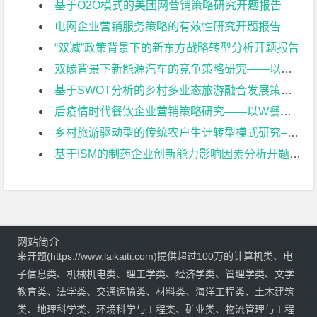
基于O2O模式的美团网营销策略研究开题报告
电网企业营销服务策略的有效性研究开题报告
“双减”政策背景下的新东方战略转型分析开题报告
双碳背景下新能源汽车的竞争策略研究——以比亚迪为例开题报告
基于SWOT分析的乡村多业态旅游融合发展策略研究——以常州佳农探趣休闲生态园为例开题报告
后疫情时代餐饮企业营销策略研究——以W餐饮企业为例开题报告
乡村旅游驱动型的传统农户生计转型模式研究–以常州黄天荡村大闸蟹养开题报告
基于ISM的制药企业创新能力影响因素分析开题报告
网站简介
来开题(https://www.laikaiti.com)提供超过100万的计算机类、电
子信息类、机械机电类、理工学类、经济学类、管理学类、文学
教育类、法学类、交通运输类、材料类、海洋工程类、土木建筑
类、地理科学类、环境科学与工程类、矿业类、物流管理与工程