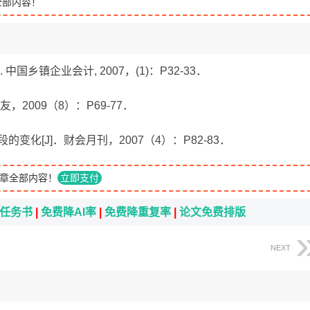
全部内容！
中国乡镇企业会计, 2007，(1)：P32-33．
友，2009（8）：P69-77．
变化[J]．财会月刊，2007（4）：P82-83．
章全部内容！
立即支付
i任务书
|
免费降AI率
|
免费降重复率
|
论文免费排版
NEXT