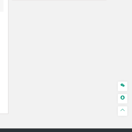


