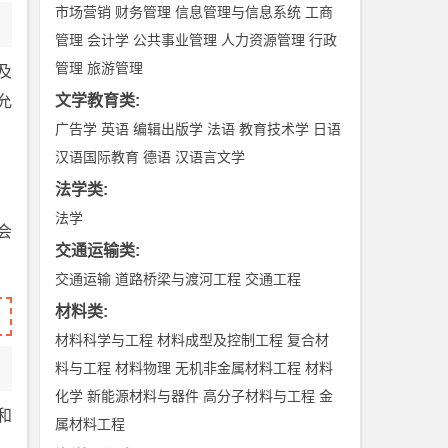
市场营销
财务管理
信息管理与信息系统
工商
管理
会计学
公共事业管理
人力资源管理
行政
管理
旅游管理
及
文学教育类
:
允
广告学
英语
编辑出版学
法语
教育技术学
日语
汉语国际教育
德语
汉语言文学
法学类
:
法学
会
交通运输类
:
交通运输
道路桥梁与渡河工程
交通工程
材料类
:
材料科学与工程
材料成型及控制工程
复合材
料与工程
材料物理
无机非金属材料工程
材料
化学
新能源材料与器件
高分子材料与工程
金
和
属材料工程