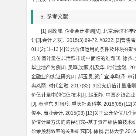
5. 参考文献
[1] 财政部. 企业会计准则[M]. 北京:经济
讨[J].会计之友，2015(3):69-72. #8232
011(2):1l~13 [4]公允价值运用的条件及环境在新
允价值计量在非活跃市场中面临的难题[J]. 徐杰. 河
华业地产为例[J]. 吴晔,沈薇,韩及华. 时代金融. 
金融业的实证研究[J]. 郝玉贵,贺广宜,李昀泽. 审计
冉燕丽. 时代金融. 2017(32) [9]公允价值计量准则
价值计量中的估值技术[J]. 赵玉静. 中国乡镇企业会
[J]. 秦晓东,刘凤玲. 重庆社会科学. 2018(08)
俊平. 商业会计. 2015(03) [13]关于公允价值几个
价值计量方法的路径研究--基于资产组估值技术研究[J]
盈余预测效率的关系研究[D]. 徐畅.吉林大学 201