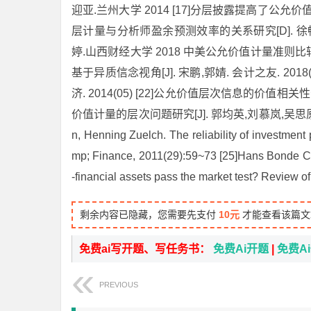
迎亚.兰州大学 2014 [17]分层披露提高了公允价值
层计量与分析师盈余预测效率的关系研究[D]. 徐畅.
婷.山西财经大学 2018 中美公允价值计量准则比较研
基于异质信念视角[J]. 宋鹏,郭婧. 会计之友. 201
济. 2014(05) [22]公允价值层次信息的价值相关性分
价值计量的层次问题研究[J]. 郭均英,刘慕岚,吴思原. 武汉
n, Henning Zuelch. The reliability of investment
mp; Finance, 2011(29):59~73 [25]Hans Bonde Chri
-financial assets pass the market test? Review o
剩余内容已隐藏，您需要先支付
10元
才能查看该篇文
免费ai写开题、写任务书：
免费Ai开题
|
免费A
PREVIOUS