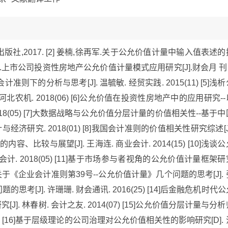
科学出版社,2017. [2] 姜楠,徐再军.关于公允价值计量中输入值表述的
; [3]曹晓雪.上市公司投资性房地产公允价值计量模式应用研究[J].财会月 刊
会计准则下的分析与思考[J]. 温毓敏. 经贸实践. 2015(11) [5]浅
北农机. 2018(06) [6]公允价值在投资性房地产中的应用研究--
2018(05) [7]大数据战略与公允价值分层计量的价值相关性--基于中
与经济研究. 2018(01) [8]我国会计准则的价值相关性研究综述[J]
的内容、比较与展望[J]. 王海连. 商业会计. 2014(15) [10]浅谈
计. 2018(05) [11]基于市场参与者视角的公允价值计量框架研
 [12]关于《企业会计准则第39号--公允价值计量》几个问题的思考[J].
问题的思考[J]. 许珊珊. 财会通讯. 2016(25) [14]后金融危机时代
. 林春树. 会计之友. 2014(07) [15]公允价值分层计量与分析
6 [16]基于层级理论的公司治理对公允价值相关性的影响研究[D]. 