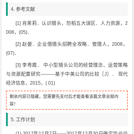
4. 参考文献
[1] 肖茉莉．认识猎头，勿稻五大误区．人力资源，2
008，(05)．
[2] 赵晏．企业借猎头招聘全攻略．管理人，2008，
(07)．
[3] 李粤霞． 中小型猎头公司的经营理念、运营策略
与资源配置研究———基于中美公司的比较［J］． 现代
经济信息，2015，( 01)
剩余内容已隐藏，您需要先支付后才能查看该篇文章全部内
容！
5. 工作计划
(1) 2017年12月7日——2017年12月30日确定毕业论