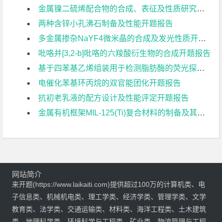
金属镍二硫烯配合物的合成、表征及性质研究开题报告
两种含锌小孔沸石制备及性能开题报告
多金属掺杂NaYF4微米晶的合成及发光性质开题报告
吡咯并[3,2-b]吡咯的六羧酸衍生物的合成开题报告
基于四苯基乙烯组装用于检测脂肪酶的荧光探针开题报告
电催化苯基环丙烷的双官能团化开题报告
抗初老乳液的配方设计及性能评定开题报告
金属有机框架MIL-125(Ti)复合材料的制备及其用于光催化性能的研究开题报告
网站简介
来开题(https://www.laikaiti.com)提供超过100万的计算机类、电
子信息类、机械机电类、理工学类、经济学类、管理学类、文学
教育类、法学类、交通运输类、材料类、海洋工程类、土木建筑
类、地理科学类、环境科学与工程类、矿业类、物流管理与工程