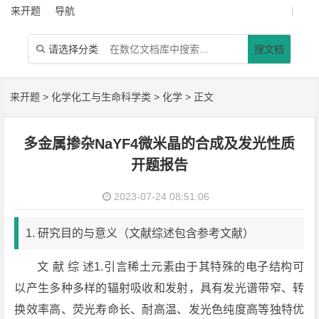
来开题
导航
|
请选择分类
搜文档

来开题
>
化学化工与生命科学类
>
化学
> 正文
多金属掺杂NaYF4微米晶的合成及发光性质
开题报告
2023-07-24 08:51:06
1. 研究目的与意义（文献综述包含参考文献）
文 献 综 述1.引言稀土元素由于其特殊的电子结构可
以产生多种多样的辐射吸收和发射，具有发光谱带窄、转
换效率高、荧光寿命长、耐高温、发光色纯度高等独特优