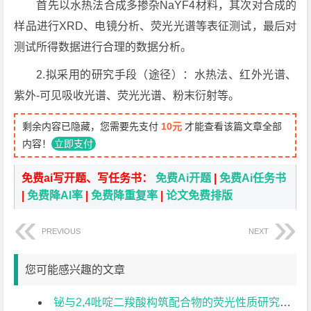
首先以水热法合成多掺杂NaYF4材料，其次对合成的
样品进行XRD、电镜分析、荧光光谱等表征测试，最后对
测试所得数据进行合理的数据分析。
2.拟采用的研究手段（途径）：水热法、红外光谱、
紫外-可见吸收光谱、荧光光谱、粉末衍射等。
剩余内容已隐藏，您需要先支付
10元
才能查看该篇文章全部
内容！
立即支付
免费ai写开题、写任务书：
免费Ai开题
|
免费Ai任务书
|
免费降AI率
|
免费降重复率
|
论文免费排版
PREVIOUS
NEXT
您可能感兴趣的文章
铋与2,4吡啶二羧酸构筑配合物的荧光性质研究开题报告