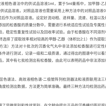
相色谱法中的供试品溶液1ml，置于5ml量瓶中，加甲醇-乙
为供试品溶液。对照品溶液也需要采用上种方法中的对照品溶液0.
滤过后作为对照品溶液。设定好流动相、进样量、流速、柱温以及
添加的松香酸的质量分数中，需要进行系统适应性试验及专属性
验，稳定性重复性试验以及回收率试验。由于松香酸在不同溶剂
选择了提取效率相对较高的甲醇-乙醇（体积比2:1）作为提取
质联用方法）方法对十批次的沉香化气丸中非法添加松香酸进行定性
条件进行测试，记录一级和二级质谱，通过得出的图谱中可以看
品，其中有七批检测出有松香酸，由此可以表明药品中非法添加
层色谱法、高效液相色谱-二极管阵列检测器法和液质联用法三
角度检测出数据，方法更为简单准确。最终三种方法均检测出药
用了显微鉴别和性状鉴别。在文献中提出正品的沉香横切面可观