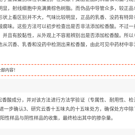
明显，射线细胞中充满黄棕色树脂。而伪品中导管众多，较正品
形状上看区别并不大，气味比较明显，正品的乳香、没药有特异
酸腐味。这些方法可以初步检查出是否非法添加松香酸。不过一
，并且有胶黏性，从外观上不容易辨别出是否添加松香酸。所以
也从沉香、乳香和没药中检测出来松香酸，由此可见中药材中非
全部内容！
丸中松香酸成分，并对该方法进行方法学验证（专属性、耐用性、检
样品进一步确认3、研究云香十五味丸的十五味处方，确保处方中除
、阳性样品与阴性样品的收集，最终检出其中的掺杂量。