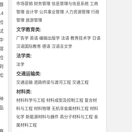
市场营销
财务管理
信息管理与信息系统
工商
醇
管理
会计学
公共事业管理
人力资源管理
行政
4
管理
旅游管理
检
文学教育类
:
试
广告学
英语
编辑出版学
法语
教育技术学
日语
中
汉语国际教育
德语
汉语言文学
溶
法学类
:
检
法学
到
交通运输类
:
松
交通运输
道路桥梁与渡河工程
交通工程
材料类
:
种
材料科学与工程
材料成型及控制工程
复合材
品
料与工程
材料物理
无机非金属材料工程
材料
化学
新能源材料与器件
高分子材料与工程
金
属材料工程
察