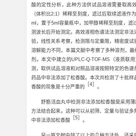
酸的定性分析，此种方法供试品溶液需要取高效液
（体积比2:1）稀释至刻度，滤过后取续滤液作
ml，置于5ml容量瓶中，加甲醇稀释至刻度，
测波长后开始测定。高效液相色谱法法测定非法
验，线性关系考察，检测限与定量限，精密度试
溶解能力不同，本篇文献中考察了多种溶剂，最终
剂。本文中建立的UPLC-Q-TOF-MS（液
测，取供试品溶液和对照品溶液按照特定的色谱
药品中非法添加了松香酸。本次共检测了十批样
［4］
香酸的现象是十分严重的
。
舒筋活血丸中检测非法添加松香酸是采用薄
方法结合起来。这种可以从初筛、定量与验证多
［5］
中非法添加松香酸
。
另一篇文献中除了以上的几种方法外，还采