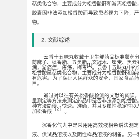
萜类化合物，主要成分为松香酸酐和游离松香酸
胶囊因非法添加松香酸而导致患者视力下降，严
物。
2. 文献综述
云香十五味丸收载于卫生部药品标准蒙药
苘麻子、枫香脂、五灵脂、文冠木、瞿麦、黑云
[1]
病，游痛症，疮疡，梅毒
。云香十五味丸中的
松香酸属萜类化合物，主要成分为松香酸酐和游
有危害。为了保证人民群众的安全，国家食品药
目。
通过对以往有关松香酸检测的文献的阅读
量测定等方法来测定药品中是否非法添加松香酸
种方法简便、快速。准确，并且专属性稳定性以
［2］
加松香酸
。
沉香化气丸中是采用用高效液相色谱法测定
液、供试品溶液以及阴性样品溶液的制备。另一种是