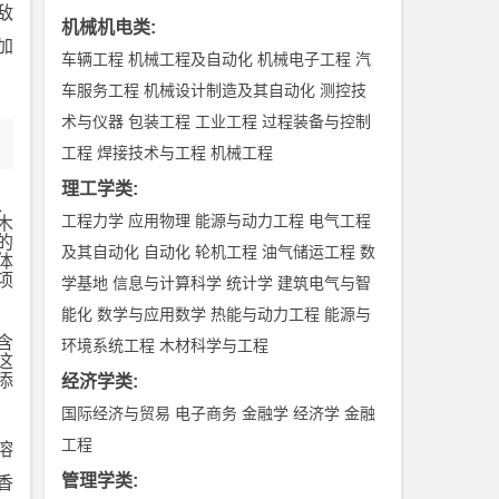
敌
机械机电类
:
加
车辆工程
机械工程及自动化
机械电子工程
汽
车服务工程
机械设计制造及其自动化
测控技
术与仪器
包装工程
工业工程
过程装备与控制
工程
焊接技术与工程
机械工程
理工学类
:
、
工程力学
应用物理
能源与动力工程
电气工程
木
的
及其自动化
自动化
轮机工程
油气储运工程
数
体
项
学基地
信息与计算科学
统计学
建筑电气与智
能化
数学与应用数学
热能与动力工程
能源与
含
环境系统工程
木材科学与工程
这
添
经济学类
:
国际经济与贸易
电子商务
金融学
经济学
金融
工程
溶
管理学类
:
香