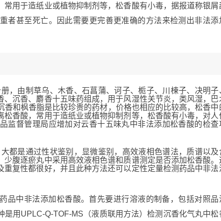
，常用于造纸业或植物抑制剂等，松香酸有小毒，据报道称银屑
重者甚至死亡。因此需要更完善更准确的方法来检测出非法添
分册，由制草乌、木香、石菖蒲、诃子、栀子、川楝子、决明子
香、沉香、麝香十五味药组成，用于风湿性关节炎，类风湿，巴
沉香和枫香脂是比较珍贵的药材，价格也相应的比较高，松香中
离松香酸，常用于造纸业或植物抑制剂等，松香酸有小毒，对人
品监督管理局应增加对云香十五味丸中非法添加松香酸的检查
，大都是通过性状鉴别，显微鉴别，高效液相色谱法，质谱以及
。少腹逐瘀丸中采用高效液相色谱和质谱测定是否添加松香酸。
及重复性都很好，并且此种方法还可以定性定量检测药品中非法
药品中非法添加松香酸。首先要进行溶液的制备，包括对照品
用UPLC-Q-TOF-MS（液质联用方法）检测沉香化气丸中松