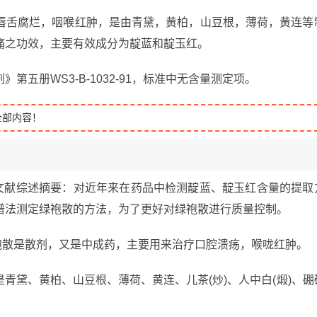
唇舌腐烂，咽喉红肿，是由青黛，黄柏，山豆根，薄荷，黄连等
痛之功效，主要有效成分为靛蓝和靛玉红。
五册WS3-B-1032-91，标准中无含量测定项。
全部内容！
的文献综述摘要：对近年来在药品中检测靛蓝、靛玉红含量的提取
谱法测定绿袍散的方法，为了更好对绿袍散进行质量控制。
袍散是散剂，又是中成药，主要用来治疗口腔溃疡，喉咙红肿。
青黛、黄柏、山豆根、薄荷、黄连、儿茶(炒)、人中白(煅)、硼