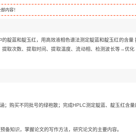
全部内容！
中的靛蓝和靛玉红，用高效液相色谱法测定靛蓝和靛玉红的含量 
剂、提取次数、提取时间、提取温度、流动相、检测波长等→优化
解内涵；购买不同批号的绿袍散；完成HPLC测定靛蓝、靛玉红含量
及到的预备知识，掌握论文的写作方法，研究论文的主要内容。