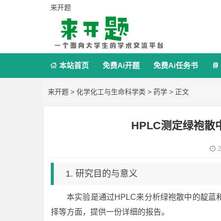
来开题
本站首页
免费Ai开题
免费Ai任务书


来开题
>
化学化工与生命科学类
>
药学
> 正文
HPLC测定绿袍
2
1. 研究目的与意义
本实验是通过HPLC来分析绿袍散中的靛
择等方面，提供一份详细的报告。