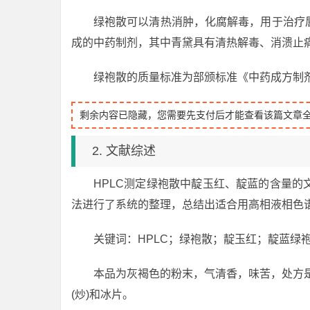
绿袍散可以清热消肿，化腐解毒，用于治疗
成的中药制剂，其中青黛具有清热解毒、消溃止
绿袍散的质量标准为部颁标准《中药成方制剂》第
剩余内容已隐藏，您需要先支付后才能查看该篇文章
2. 文献综述
HPLC测定绿袍散中靛玉红、靛蓝的含量
法进行了系统的整理，总结出适合用高相液相色
关键词：HPLC；绿袍散；靛玉红；靛蓝绿
本品为灰褐色的粉末，气清香，味苦，处方是
(炒)和冰片。