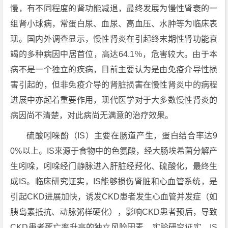
慢，有不同程度的肾功能减退，最终发展为慢性肾衰的一
组肾小球病，常蛋白尿、血尿、高血压、水肿等为临床表
现。国内外调查显示，慢性肾炎在引起终末期性肾功能衰
竭的多种病因中居首位，高达64.1％，危害较大。由于本
病不是一个独立的疾病，目前主要认为是由免疫介导性损
害引起的，但非免疫介导的肾脏损害在慢性肾炎中的病程
进展中亦起着重要作用，现代医学对于大多数慢性肾炎的
病因尚不清楚，对此病尚无满意的治疗效果。
硫酸吲哚酚（IS）主要在肠道产生，蛋白结合率达9
0%以上。IS来源于食物中的色氨酸，经大肠埃希菌分解产
生吲哚，吲哚经门静脉进入肝脏经羟化、硫酸化，最终生
成IS。临床研究证实，IS能够损伤肾脏和心血管系统，是
引起CKD进展加快，诱发CKD患者发生心血管并发症（如
胰岛素抵抗、动脉粥样硬化），影响CKD患者预后，导致
CKD患者死亡率升高的独立风险因素。实验研究证实，IS