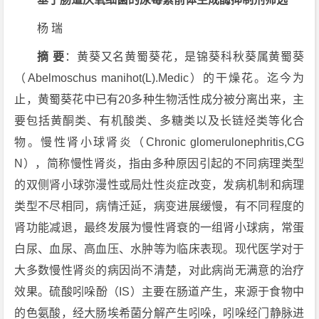
杨 瑞
摘 要
：黄葵又名黄蜀葵花，是锦葵科秋葵属黄蜀葵
（Abelmoschus manihot(L).Medic）的干燥花。迄今为
止，黄蜀葵花中已有20多种生物活性成分被分离出来，主
要包括黄酮类、有机酸类、多糖类以及长链烃类等化合
物。慢性肾小球肾炎（Chronic glomerulonephritis,CG
N），简称慢性肾炎，指由多种原因引起的不同病理类型
的双侧肾小球弥漫性或局灶性炎症改变，发病机制和病理
类型不尽相同，病情迁延，病变进展缓慢，有不同程度的
肾功能减退，最终发展为慢性肾衰的一组肾小球病，常蛋
白尿、血尿、高血压、水肿等为临床表现。现代医学对于
大多数慢性肾炎的病因尚不清楚，对此病尚无满意的治疗
效果。硫酸吲哚酚（IS）主要在肠道产生，来源于食物中
的色氨酸，经大肠埃希菌分解产生吲哚，吲哚经门静脉进