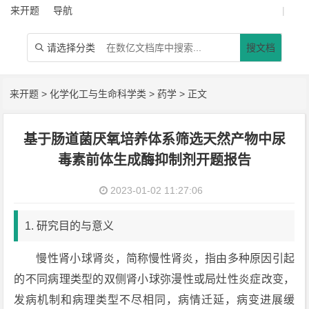
来开题
导航
|
请选择分类
搜文档

来开题
>
化学化工与生命科学类
>
药学
> 正文
基于肠道菌厌氧培养体系筛选天然产物中尿
毒素前体生成酶抑制剂开题报告
2023-01-02 11:27:06
1. 研究目的与意义
慢性肾小球肾炎，简称慢性肾炎，指由多种原因引起
的不同病理类型的双侧肾小球弥漫性或局灶性炎症改变，
发病机制和病理类型不尽相同，病情迁延，病变进展缓