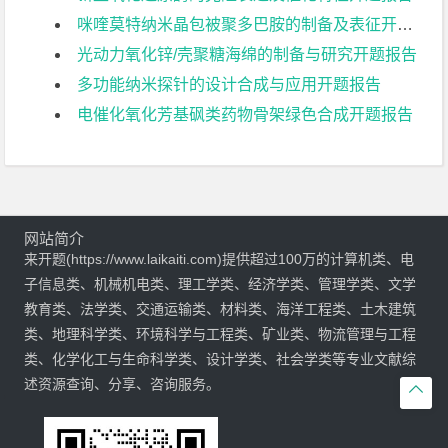
咪喹莫特纳米晶包被聚多巴胺的制备及表征开题报告
光动力氧化锌/壳聚糖海绵的制备与研究开题报告
多功能纳米探针的设计合成与应用开题报告
电催化氧化芳基砜类药物骨架绿色合成开题报告
网站简介
来开题(https://www.laikaiti.com)提供超过100万的计算机类、电
子信息类、机械机电类、理工学类、经济学类、管理学类、文学
教育类、法学类、交通运输类、材料类、海洋工程类、土木建筑
类、地理科学类、环境科学与工程类、矿业类、物流管理与工程
类、化学化工与生命科学类、设计学类、社会学类等专业文献综
述资源查询、分享、咨询服务。
