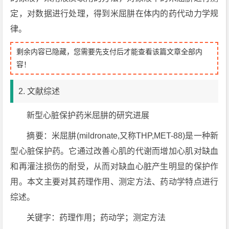
定，对数据进行处理，得到米屈肼在体内的药代动力学规
律。
剩余内容已隐藏，您需要先支付后才能查看该篇文章全部内
容！
2. 文献综述
新型心脏保护药米屈肼的研究进展
摘要：米屈肼(mildronate,又称THP,MET-88)是一种新
型心脏保护药。它通过改善心肌的代谢而增加心肌对缺血
和再灌注损伤的耐受，从而对缺血心脏产生明显的保护作
用。本文主要对其药理作用、测定方法、药动学特点进行
综述。
关键字：药理作用；药动学；测定方法