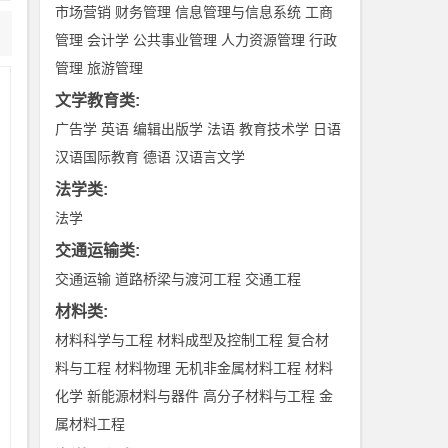
市场营销
财务管理
信息管理与信息系统
工商
管理
会计学
公共事业管理
人力资源管理
行政
管理
旅游管理
文学教育类
:
广告学
英语
编辑出版学
法语
教育技术学
日语
这
汉语国际教育
德语
汉语言文学
法学类
:
法学
来
交通运输类
:
都
交通运输
道路桥梁与渡河工程
交通工程
材料类
:
材料科学与工程
材料成型及控制工程
复合材
料与工程
材料物理
无机非金属材料工程
材料
M
化学
新能源材料与器件
高分子材料与工程
金
各
属材料工程
第