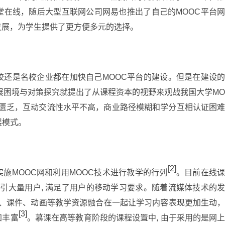
堂在线，随后大型互联网公司网易也推出了自己的MOOC平台
发展，为学生提供了更方便多元的选择。
校还是名校企业都在加快自己MOOC平台的建设。但是在建设
展困境与对策探究就提出了从课程资本的视野来观战我国大学M
源匮乏，互动交流性水平不高，商业路径模糊和学分互相认证困
展模式。
[2]
施MOOC网和利用MOOC技术进行教学的行列
。目前在线
吸引大量用户, 满足了用户的移动学习要求。随着流媒体技术的
频、课件、动画等教学资源融合在一起让学习内容表现更加生动
[3]
加丰富
。慕课在高等教育阶段的课程设置中, 由于采用的是网