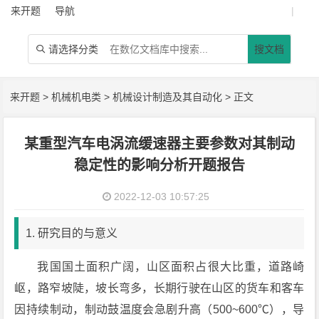
来开题
导航
|
请选择分类
搜文档

来开题
>
机械机电类
>
机械设计制造及其自动化
> 正文
某重型汽车电涡流缓速器主要参数对其制动
稳定性的影响分析开题报告
2022-12-03 10:57:25
1. 研究目的与意义
我国国土面积广阔，山区面积占很大比重，道路崎
岖，路窄坡陡，坡长弯多，长期行驶在山区的货车和客车
因持续制动，制动鼓温度会急剧升高（500~600℃），导