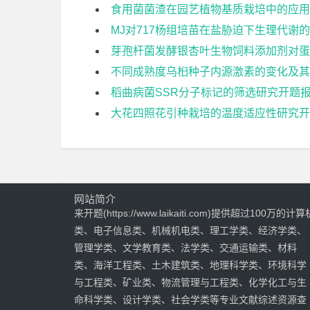
食用菌菌渣在园艺植物基质栽培中的应用
MJ对717杨组培苗在盐胁迫下生理代谢
芽孢杆菌发酵银杏叶生物饲料添加剂对蛋
不同成熟度乌桕种子内源激素的变化及其
稻曲病菌SSR分子标记的筛选研究开题
大花四照花引种栽培的温度适应性研究开
网站简介
来开题(https://www.laikaiti.com)提供超过100万的计算
类、电子信息类、机械机电类、理工学类、经济学类、
管理学类、文学教育类、法学类、交通运输类、材料
类、海洋工程类、土木建筑类、地理科学类、环境科学
与工程类、矿业类、物流管理与工程类、化学化工与生
命科学类、设计学类、社会学类等专业文献综述资源查