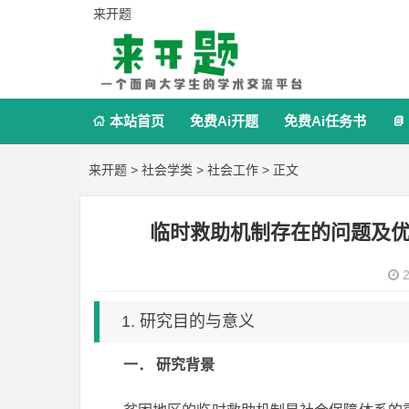
来开题
本站首页
免费Ai开题
免费Ai任务书


来开题
>
社会学类
>
社会工作
> 正文
临时救助机制存在的问题及
2
1. 研究目的与意义
一．
研究背景