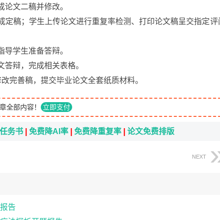
完成论文二稿并修改。
学生完成定稿；学生上传论文进行重复率检测、打印论文稿呈交指定评
，指导学生准备答辩。
业论文答辩，完成相关表格。
论文修改完善稿，提交毕业论文全套纸质材料。
章全部内容！
立即支付
i任务书
|
免费降AI率
|
免费降重复率
|
论文免费排版
NEXT
报告