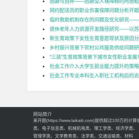
回避与自弃——回避型人格障碍的阿德勒
网约配送员的职业伤害保障问题分析开题
临时救助机制存在的问题及优化研究——
退休老年人力资源开发路径研究——以苏
新生育政策下女性生育意愿现状及原因分
乡村振兴背景下农村公共服务供给问题研
“三孩”生育政策背景下城市女性职业发
社会工作介入大学生就业能力提升的策略
社会工作专业本科生入职社工机构后的去
网站简介
来开题(https://www.laikaiti.com)提供超过100万的计算
类、电子信息类、机械机电类、理工学类、经济学类、
管理学类、文学教育类、法学类、交通运输类、材料