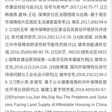
市建设经验与启示[J]. 住宅与房地产,2017,(14):75-77. [12]
韩振燕,夏林,王珏. 保障房社区治理困境与出路--基于南京
市保障房片区居民生活满意度思考[J]. 唯实,2017,(06):59-6
3. [13]刘玉亭. 城市保障房住区建设及其居住环境研究评述
[J]. 现代城市研究,2014,29(11):2-6 29. [14]张润斌. 对改善
兰州市保障房舒适性和节能性的探讨[J]. 建筑热能通风空
调,2016,35(08):88-90 76. [15]刘艺. #8220;绿色住区#822
1;保障房建设原则探索--以南京花岗幸福城为例[J]. 建筑与
文化,2016,(12):224-226. [16]张博强. 国内外保障性住房可
持续问题与工业化设计研究[J]. 城市住宅,2016,23(12):26-2
9. [17]贺小燕,安增军. 基于公众健康视角的中外保障房居
住环境比较研究[J]. 福建江夏学院学报,2014,4(03):62-67.
[18]Yachen Liu,Jian Ma,Siqi Niu.The Problems and Solut
ions Facing Land Supply of Affordable Housing in China