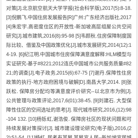
对策[J].北京航空航天大学学报(社会科学版),2017(5):8-18.
[3]倪鹏飞.中国住房发展报告[R]广州:广东经济出版社,2017
[4]朱宏宇.高密度住区的开放性-新加坡高层组屋公共空间
研究[J].城市建筑,2016(8):95-98 [5]韦颜秋.住房保障制度国
际比较、借鉴及中国政策优化[J].城市发展研究,2014(12):1
4-19. [6]纪江明.中国城市住房保障满意度解释:HLM模型与
实证研究-基于#8221;2012连氏中国城市公共服务质量#82
21;的调查[J],电子政务,2015(6):67-75 [7]谢丹.保障性住房
政策的执行-地方政府困境与破解[D].南昌大学,2014. [8]张
跃松. 保障房分配均等满意度评价研究--以北京市为例[J].
公共管理与政策评论,2017,6(01):38-45. [9]刘建石. 大型保
障性住区的空间选址的思考[J]. 现代城市研究,2016,(12):98
-104 132. [10]杨铄虹,谢浩俊. 保障房社区的现状问题和可
持续发展对策探讨[J]. 城市建设理论研究(电子版),2016,(2
2):51-54. [11]杨虹. 居者有其屋,其屋宜人居--新加坡宜居城