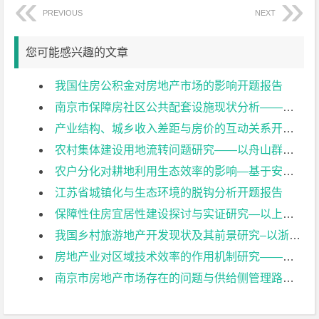
PREVIOUS
NEXT
您可能感兴趣的文章
我国住房公积金对房地产市场的影响开题报告
南京市保障房社区公共配套设施现状分析——以马群芝嘉花园、百水芊城、花岗幸福城为例开题报告
产业结构、城乡收入差距与房价的互动关系开题报告
农村集体建设用地流转问题研究——以舟山群岛新区为例开题报告
农户分化对耕地利用生态效率的影响—基于安徽省霍山县的调查数据开题报告
江苏省城镇化与生态环境的脱钩分析开题报告
保障性住房宜居性建设探讨与实证研究—以上海市公租房为例开题报告
我国乡村旅游地产开发现状及其前景研究–以浙江桐庐为例开题报告
房地产业对区域技术效率的作用机制研究——以无锡市为例开题报告
南京市房地产市场存在的问题与供给侧管理路径探讨开题报告