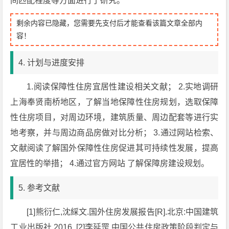
间匹配程度等方面进行了研究。
剩余内容已隐藏，您需要先支付后才能查看该篇文章全部内
容！
4. 计划与进度安排
1.阅读保障性住房宜居性建设相关文献； 2.实地调研
上海奉贤南桥地区，了解当地保障性住房规划，选取保障
性住房项目，对周边环境，建筑质量、周边配套等进行实
地考察，并与周边商品房做对比分析； 3.通过网站检索、
文献阅读了解国外保障性住房促进其可持续性发展，提高
宜居性的举措； 4.通过官方网站 了解保障房建设规划。
5. 参考文献
[1]熊衍仁,沈綵文.国外住房发展报告[R].北京:中国建筑
工业出版社,2016. [2]李延罡.中国公共住房政策阶段判定与