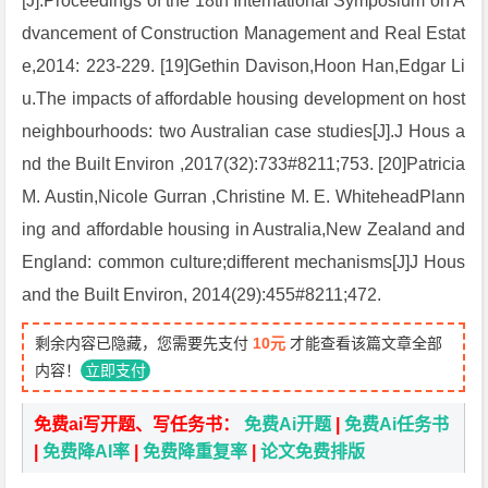
[J].Proceedings of the 18th International Symposium on A
dvancement of Construction Management and Real Estat
e,2014: 223-229. [19]Gethin Davison,Hoon Han,Edgar Li
u.The impacts of affordable housing development on host
neighbourhoods: two Australian case studies[J].J Hous a
nd the Built Environ ,2017(32):733#8211;753. [20]Patricia
M. Austin,Nicole Gurran ,Christine M. E. WhiteheadPlann
ing and affordable housing in Australia,New Zealand and
England: common culture;different mechanisms[J]J Hous
and the Built Environ, 2014(29):455#8211;472.
剩余内容已隐藏，您需要先支付
10元
才能查看该篇文章全部
内容！
立即支付
免费ai写开题、写任务书：
免费Ai开题
|
免费Ai任务书
|
免费降AI率
|
免费降重复率
|
论文免费排版