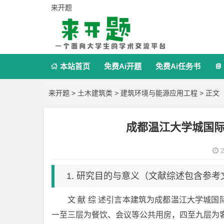
来开题
本站首页
免费Ai开题
免费Ai任务书


来开题
>
土木建筑类
>
建筑环境与能源应用工程
> 正文
成都温江大学城国
2
1. 研究目的与意义（文献综述包含参考
文 献 综 述引言本建筑为成都温江大学城
一至三层为餐饮、会议等公共用房，四至九层为