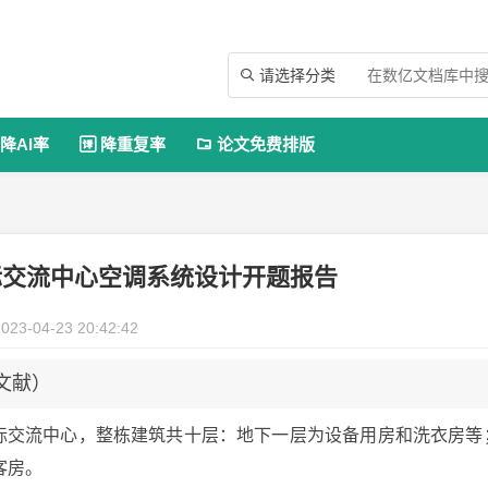
请选择分类

降AI率
降重复率
论文免费排版


际交流中心空调系统设计开题报告
023-04-23 20:42:42
文献）
国际交流中心，整栋建筑共十层：地下一层为设备用房和洗衣房等
客房。