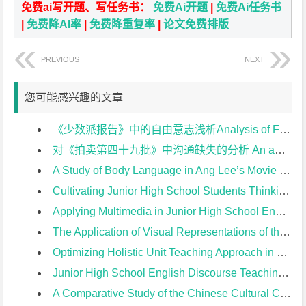
免费ai写开题、写任务书：
免费Ai开题
|
免费Ai任务书
|
免费降AI率
|
免费降重复率
|
论文免费排版
PREVIOUS
NEXT
您可能感兴趣的文章
《少数派报告》中的自由意志浅析Analysis of Free Will in Minority Report开题报告
对《拍卖第四十九批》中沟通缺失的分析 An analysis of the communication missing in The Crying of Lot 49开题报告
A Study of Body Language in Ang Lee’s Movie from the Perspective of Cross-cultural Communication开题报告
Cultivating Junior High School Students Thinking Quality in English Reading Teaching开题报告
Applying Multimedia in Junior High School English Teaching开题报告
The Application of Visual Representations of the Text in Junior High School English Reading Teaching开题报告
Optimizing Holistic Unit Teaching Approach in Junior High School from the Perspective of 2022 New Curriculum开题报告
Junior High School English Discourse Teaching Based on Unit Theme开题报告
A Comparative Study of the Chinese Cultural Contents Between PEP Version and Yi’lin Version of Junior High English Textbooks开题报告