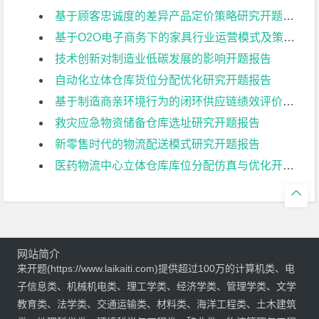
基于顾客忠诚度的差异产品定价策略研究开题报告
基于O2O电子商务下的家具行业运营模式及策略研究开题报告
技术创新对制造业低碳发展的影响开题报告
自动化立体仓库货位分配优化研究开题报告
基于制造商亲环境行为的闭环供应链绩效评价研究开题报告
救灾应急物资储备仓库选址研究开题报告
新零售时代的物流配送模式研究开题报告
医药物流中心立体仓库库位分配仿真与优化开题报告

网站简介
来开题(https://www.laikaiti.com)提供超过100万的计算机类、电
子信息类、机械机电类、理工学类、经济学类、管理学类、文学
教育类、法学类、交通运输类、材料类、海洋工程类、土木建筑