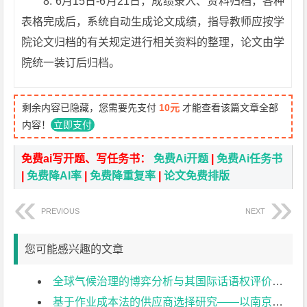
8. 6月15日-6月21日，成绩录入、资料归档，各种
表格完成后，系统自动生成论文成绩，指导教师应按学
院论文归档的有关规定进行相关资料的整理，论文由学
院统一装订后归档。
剩余内容已隐藏，您需要先支付
10元
才能查看该篇文章全部
内容！
立即支付
免费ai写开题、写任务书：
免费Ai开题
|
免费Ai任务书
|
免费降AI率
|
免费降重复率
|
论文免费排版
PREVIOUS
NEXT
您可能感兴趣的文章
全球气候治理的博弈分析与其国际话语权评价研究开题报告
基于作业成本法的供应商选择研究——以南京日托光伏科技有限公司为例开题报告