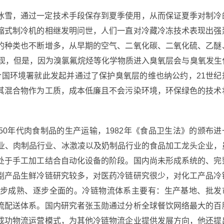
冰雪，通过一定技术手段保存到夏季使用，从而保证夏季对制冷
缩式制冷机的相继发明问世，人们一直对冷藏冷冻技术表现出强
的种类也不断增多，从早期的空气、二氧化碳、二氧化硫、乙醚
出现，但是，因为溴氯氟烷烃等化学物质进入臭氧层会与臭氧发生
联合国环境署就此发起并通过了保护臭氧层的维也纳公约，21世纪
其混合物作为工质，成本低廉且不会污染环境，环保绿色的技术
0年代肉食制品的生产运输，1982年《食品卫生法》的颁布进
行业、肉制品行业、冰激凌以及奶制品行业的食品加工龙头企业，
处于手工加工结合自动化设备的阶段。国内尚未形成系统的、完
副产品生鲜冷链研究较多，对医药冷链研究很少，对化工产品冷
步成熟、逐步全面的。冷链物流体系主要有：生产基地、批发
流配送体系。国内研究者张玉勋通过分析全球餐饮网络最大的百
成功物流运营模式，为其他冷链物流企业提供发展方向，他还提