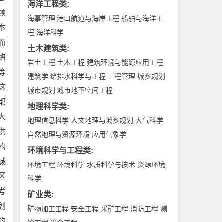
海洋工程类
:
顾
海事管理
港口航道与海岸工程
船舶与海洋工
本
程
海洋科学
而
土木建筑类
:
络
岩土工程
土木工程
建筑环境与能源应用工程
等
建筑学
给排水科学与工程
工程管理
城乡规划
这
城市规划
城市地下空间工程
都
地理科学类
:
大
地理信息科学
人文地理与城乡规划
大气科学
供
自然地理与资源环境
应用气象学
的
环境科学与工程类
:
城
环境工程
环境科学
水质科学与技术
资源环境
区
科学
考
矿业类
:
划
矿物加工工程
安全工程
采矿工程
消防工程
测
的