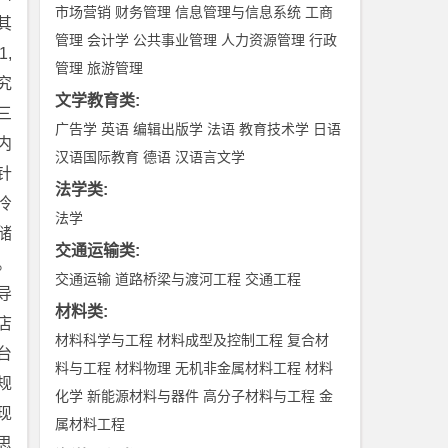
市场营销
财务管理
信息管理与信息系统
工商
其
管理
会计学
公共事业管理
人力资源管理
行政
,
管理
旅游管理
究
文学教育类
:
三
广告学
英语
编辑出版学
法语
教育技术学
日语
内
汉语国际教育
德语
汉语言文学
针
法学类
:
冷
法学
储
交通运输类
:
。
交通运输
道路桥梁与渡河工程
交通工程
导
材料类
:
店
材料科学与工程
材料成型及控制工程
复合材
台
料与工程
材料物理
无机非金属材料工程
材料
规
化学
新能源材料与器件
高分子材料与工程
金
现
属材料工程
思