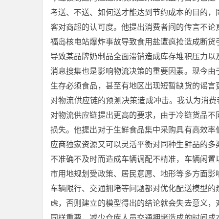
考送、不送、如何送才能达到节约成本的目的，
客对商超的认可度。他提出消费者间的传言不论
福岛核电站爆炸事故导致食用盐遭疯抢造成断货
导致某品牌奶制品全面滞销造成库存堆积压力以
消息搜集也是影响物流决策的重要因素。现今由
生存必须食品，甚至有地区出现短暂缺货的谣言
对物流供应链的预测决策造成冲击。我认为消费
对物流供应链提出更高的要求，由于冷链货品不
损失。他提出对于生鲜食品集中采购具有高效率
应商独家资源又可以灵活平衡对同种生鲜品的多
不准确不及时而造成车辆调配不精准，车辆闲置
市用地规划受政策、居民意愿、地形等多方面影
车辆限行、交通拥堵等问题都对优化配送模型的
虑，否则建立的模型得出的结论就会失去意义，
同样重要，减少仓库人员交通拥堵造成的时间成