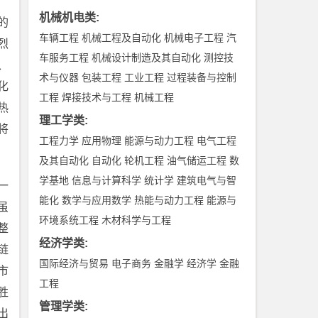
机械机电类
:
的
车辆工程
机械工程及自动化
机械电子工程
汽
烈
车服务工程
机械设计制造及其自动化
测控技
、
术与仪器
包装工程
工业工程
过程装备与控制
化
工程
焊接技术与工程
机械工程
热
理工学类
:
将
工程力学
应用物理
能源与动力工程
电气工程
及其自动化
自动化
轮机工程
油气储运工程
数
学基地
信息与计算科学
统计学
建筑电气与智
一
能化
数学与应用数学
热能与动力工程
能源与
虽
环境系统工程
木材科学与工程
整
经济学类
:
链
国际经济与贸易
电子商务
金融学
经济学
金融
市
工程
胜
管理学类
:
出