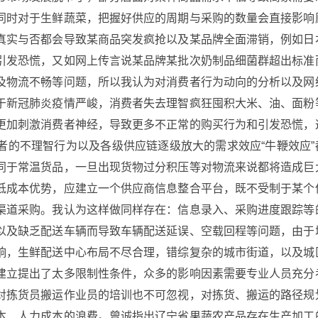
同时对于生鲜蔬菜，把握好供应的周期与采购的数量会直接影响
真实与否都会导致某商品突发疯抢以及某品牌全面滞销，例如日
引发恐慌，又如网上传言说某品牌某批次奶制品细菌群超出标准
及物流不畅等问题，所以我认为对消费者行为动向的分析以及网
于新冠肺炎疫情严峻，消费者失去理智疯狂囤积大米、油、面粉
更加刺激消费者神经，导致更多不正常的购买行为和引发恐慌，
者的不理智行为以及各级供应链逐级放大的需求效应“牛鞭效应”
同于常温货品，一旦出现货物过分积压等对物流来说都将造成巨
低成本优势，应建立一个供应商信息整合平台，既不受制于某个
渠道采购。我认为这样做同样存在：信息录入、采购进度跟踪等
以及缺乏配送车辆而导致车辆配送延误、空载回程等问题，由于
响，生鲜配送中心布局不尽合理，错综复杂的城市街道，以及城
建立提出了太多限制性条件，众多的影响因素需要专业人员充分
对拣货员搬运作业员的培训也不可忽视，对拣货、搬运的路径规
本、人力成本的浪费。曾诚指出辽宁省果蔬农产品存在生产加工