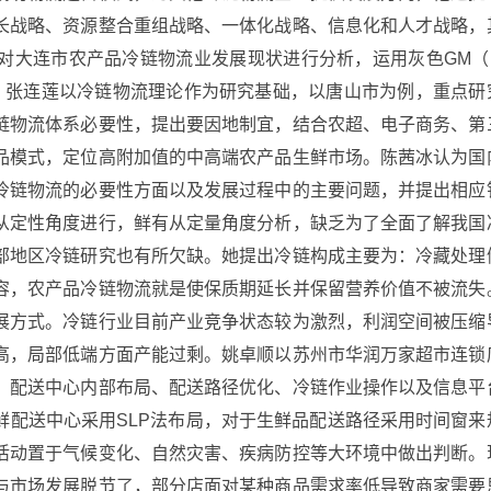
长战略、资源整合重组战略、一体化战略、信息化和人才战略，
对大连市农产品冷链物流业发展现状进行分析，运用灰色GM（1
。张连莲以冷链物流理论作为研究基础，以唐山市为例，重点研
链物流体系必要性，提出要因地制宜，结合农超、电子商务、第
品模式，定位高附加值的中高端农产品生鲜市场。陈茜冰认为国
冷链物流的必要性方面以及发展过程中的主要问题，并提出相应
从定性角度进行，鲜有从定量角度分析，缺乏为了全面了解我国
部地区冷链研究也有所欠缺。她提出冷链构成主要为：冷藏处理
容，农产品冷链物流就是使保质期延长并保留营养价值不被流失
展方式。冷链行业目前产业竞争状态较为激烈，利润空间被压缩
高，局部低端方面产能过剩。姚卓顺以苏州市华润万家超市连锁
、配送中心内部布局、配送路径优化、冷链作业操作以及信息平
鲜配送中心采用SLP法布局，对于生鲜品配送路径采用时间窗来
活动置于气候变化、自然灾害、疾病防控等大环境中做出判断。
与市场发展脱节了，部分店面对某种商品需求率低导致商家需要