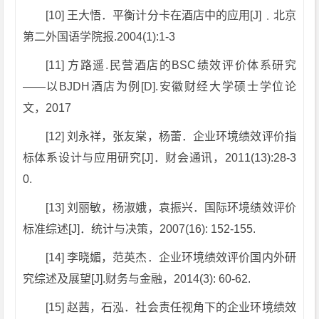
[10] 王大悟．平衡计分卡在酒店中的应用[J]﹒北京
第二外国语学院报.2004(1):1-3
[11] 方路遥.民营酒店的BSC绩效评价体系研究
——以BJDH酒店为例[D].安徽财经大学硕士学位论
文，2017
[12] 刘永祥，张友棠，杨蕾．企业环境绩效评价指
标体系设计与应用研究[J]．财会通讯，2011(13):28-3
0.
[13] 刘丽敏，杨淑娥，袁振兴．国际环境绩效评价
标准综述[J]．统计与决策，2007(16): 152-155.
[14] 李晓媚，范英杰．企业环境绩效评价国内外研
究综述及展望[J].财务与金融，2014(3): 60-62.
[15] 赵茜，石泓．社会责任视角下的企业环境绩效