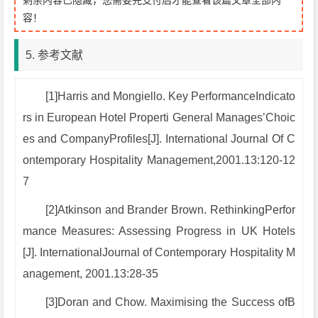
剩余内容已隐藏，您需要先支付后才能查看该篇文章全部内
容！
5. 参考文献
[1]Harris and Mongiello. Key PerformanceIndicato
rs in European Hotel Properti General Manages’Choic
es and CompanyProfiles[J]. International Journal Of C
ontemporary Hospitality Management,2001.13:120-12
7
[2]Atkinson and Brander Brown. RethinkingPerfor
mance Measures: Assessing Progress in UK Hotels
[J]. InternationalJournal of Contemporary Hospitality M
anagement, 2001.13:28-35
[3]Doran and Chow. Maximising the Success ofB