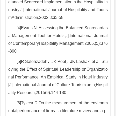
alanced Scorecard Implementationin the Hospitality In
dustry[J].International Journal of Hospitality and Touris
mAdministration,2002.3:33-58
[4]Evans N. Assessing the Balanced Scorecardas
a Management Tool for Hotels[J].International Journal
of ContemporaryHospitality Management,2005,(5):376
-390
[5]R Salehzadeh，JK Pool，JK Lashaki et al. Stu
dying the Effect of Spiritual Leadership onOrganizatio
nal Performance: An Empirical Study in Hotel Industry
[J].International Journal of Culture Tourism amp;Hospit
ality Research,2015(9):144-180
[6]Tyteca D.On the measurement of the environm
entalperformance of firms - a literature review and a pr