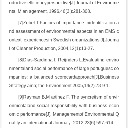
oductive efficiencyperspective[J].Journal of Environme
ntal M an agement, 1996,46(3 ):281-308.
[7]Zobel T.Factors of importance inidentification a
nd assessment of environmental aspects in an EMS c
ontext: expericncesin Swedish organizations[J].Jouma
l of Cleaner Production, 2004,12(1):13-27.
[8]Dias-Sardinha I, Reijnders L.Evaluating enviro
nmentaland social performance of large portuguesc co
mpanies: a balanced scorecardapproach[J].Business
Strategy amp; the Environment,2005,14(2):73-9 1.
[9]Rayman B,M artinez F. The syncretism of envir
onmcntaland social responsibility with business econ
omic performance[J]. Managementof Environmental Q
uality an Intemational Journal，2012,23(6):597-614.