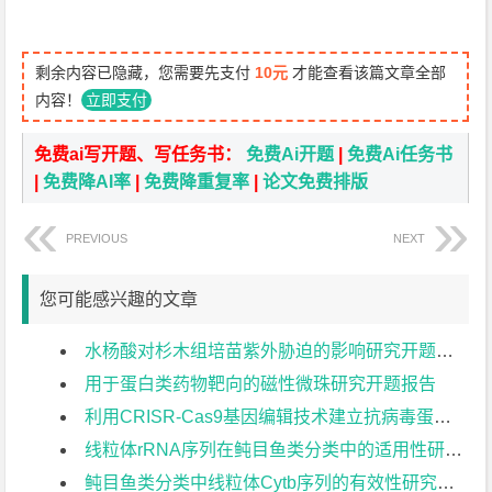
剩余内容已隐藏，您需要先支付
10元
才能查看该篇文章全部
内容！
立即支付
免费ai写开题、写任务书：
免费Ai开题
|
免费Ai任务书
|
免费降AI率
|
免费降重复率
|
论文免费排版
PREVIOUS
NEXT
您可能感兴趣的文章
水杨酸对杉木组培苗紫外胁迫的影响研究开题报告
用于蛋白类药物靶向的磁性微珠研究开题报告
利用CRISR-Cas9基因编辑技术建立抗病毒蛋白PKR基因敲除细胞系开题报告
线粒体rRNA序列在鲀目鱼类分类中的适用性研究开题报告
鲀目鱼类分类中线粒体Cytb序列的有效性研究开题报告