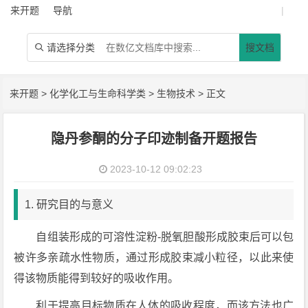
来开题
导航
|
请选择分类
搜文档

来开题
>
化学化工与生命科学类
>
生物技术
> 正文
隐丹参酮的分子印迹制备开题报告
2023-10-12 09:02:23
1. 研究目的与意义
自组装形成的可溶性淀粉-脱氧胆酸形成胶束后可以包
被许多亲疏水性物质，通过形成胶束减小粒径，以此来使
得该物质能得到较好的吸收作用。
利于提高目标物质在人体的吸收程度，而该方法也广