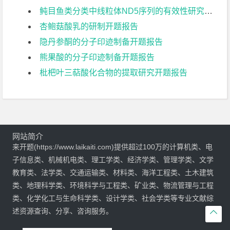
鲀目鱼类分类中线粒体ND5序列的有效性研究开题报告
杏鲍菇酸乳的研制开题报告
隐丹参酮的分子印迹制备开题报告
熊果酸的分子印迹制备开题报告
枇杷叶三萜酸化合物的提取研究开题报告
网站简介
来开题(https://www.laikaiti.com)提供超过100万的计算机类、电
子信息类、机械机电类、理工学类、经济学类、管理学类、文学
教育类、法学类、交通运输类、材料类、海洋工程类、土木建筑
类、地理科学类、环境科学与工程类、矿业类、物流管理与工程
类、化学化工与生命科学类、设计学类、社会学类等专业文献综
述资源查询、分享、咨询服务。
