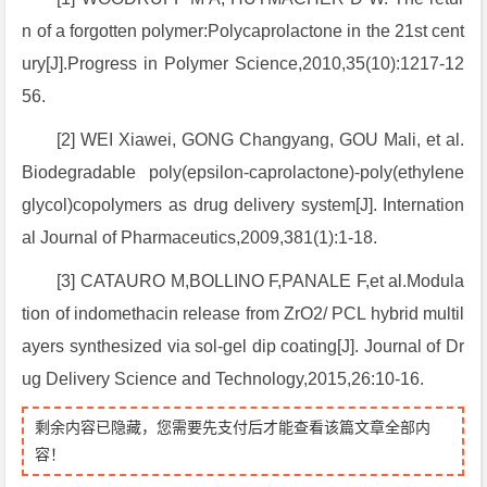
n of a forgotten polymer:Polycaprolactone in the 21st cent
ury[J].Progress in Polymer Science,2010,35(10):1217-12
56.
[2] WEI Xiawei, GONG Changyang, GOU Mali, et al.
Biodegradable poly(epsilon-caprolactone)-poly(ethylene
glycol)copolymers as drug delivery system[J]. Internation
al Journal of Pharmaceutics,2009,381(1):1-18.
[3] CATAURO M,BOLLINO F,PANALE F,et al.Modula
tion of indomethacin release from ZrO2/ PCL hybrid multil
ayers synthesized via sol-gel dip coating[J]. Journal of Dr
ug Delivery Science and Technology,2015,26:10-16.
剩余内容已隐藏，您需要先支付后才能查看该篇文章全部内
容！