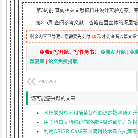
第3周前 查阅相关文献资料并设计实验方案，
第3-5周 查阅参考文献，杏鲍菇菌丝体的深层
剩余内容已隐藏，您需要先支付
10元
才能查看该篇文章
免费ai写开题、写任务书：
免费Ai开题
|
免
重复率
|
论文免费排版
PREVIOUS
您可能感兴趣的文章
水杨酸对杉木组培苗紫外胁迫的影响研究开
用于蛋白类药物靶向的磁性微珠研究开题报
利用CRISR-Cas9基因编辑技术建立抗