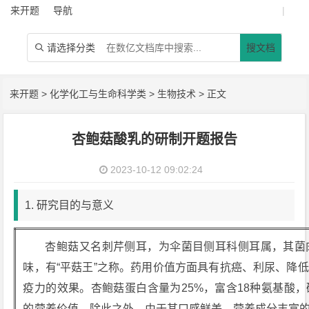
来开题
导航
|
请选择分类
搜文档

来开题
>
化学化工与生命科学类
>
生物技术
> 正文
杏鲍菇酸乳的研制开题报告
2023-10-12 09:02:24
1. 研究目的与意义
杏鲍菇又名刺芹侧耳，为伞菌目侧耳科侧耳属，其菌
味，有“平菇王”之称。药用价值方面具有抗癌、利尿、降
疫力的效果。杏鲍菇蛋白含量为25%，富含18种氨基酸
的营养价值。除此之外，由于其口感鲜美，营养成分丰富