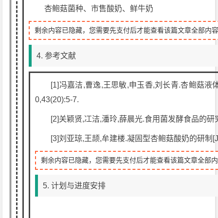
杏鲍菇菌种、市售酸奶、鲜牛奶
剩余内容已隐藏，您需要先支付后才能查看该篇文章全部内
4. 参考文献
[1]冯嘉洁,曹逸,王思敏,申玉香,刘长青.杏鲍菇液体
0,43(20):5-7.
[2]关颖贤,冮洁,潘玲,薛晨光.食用菌发酵食品的研究进
[3]刘亚琼,王颉,牟建楼.凝固型杏鲍菇酸奶的研制[J].中国酿
剩余内容已隐藏，您需要先支付后才能查看该篇文章全部
5. 计划与进度安排