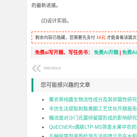
的最新进展。
(2)设计实验。
剩余内容已隐藏，您需要先支付
10元
才能查看该篇文
免费ai写开题、写任务书：
免费Ai开题
|
免费A
PREVIOUS
您可能感兴趣的文章
薰衣草纯露生物活性成分及其抑菌性研究
半仿生法提取刺梨黄酮工艺优化开题报告
糖浓度对沙门氏菌持留菌形成的影响研究
QuEChERs偶联LTP-MS筛查水果中
五种除草剂液质检测方法的建立及在水稻