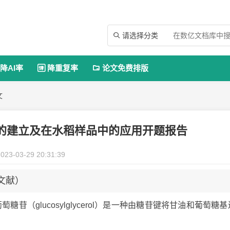
请选择分类

降AI率
降重复率
论文免费排版


文
的建立及在水稻样品中的应用开题报告
023-03-29 20:31:39
文献）
油葡萄糖苷（glucosylglycerol）是一种由糖苷键将甘油和葡萄糖基