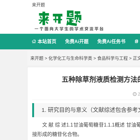
来开题
本站首页
免费Ai开题
免费Ai任务书


来开题
>
化学化工与生命科学类
>
食品科学与工程
> 正
五种除草剂液质检测方法
2
1. 研究目的与意义（文献综述包含参考
文 献 综 述1.1甘油葡萄糖苷1.1.1概述 甘
接形成的糖苷化合物。