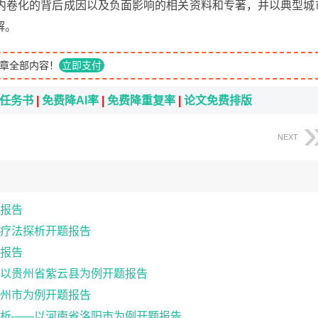
内卷化的背后成因以及负面影响的相关资料和专著，并以典型城
解。
章全部内容！
立即支付
i任务书
|
免费降AI率
|
免费降重复率
|
论文免费排版
NEXT
报告
疗法探析开题报告
报告
以贵州省紫云县为例开题报告
州市为例开题报告
析——以河南省洛阳市为例开题报告