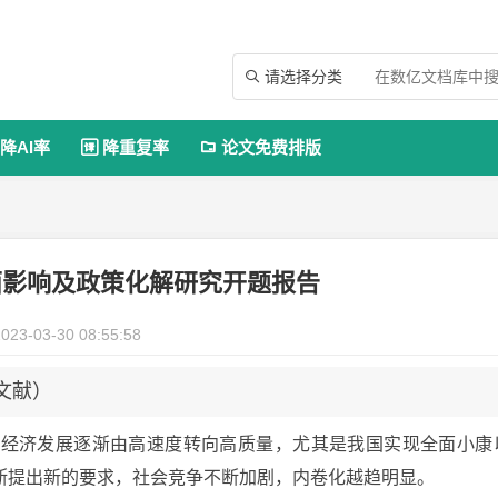
请选择分类

降AI率
降重复率
论文免费排版


面影响及政策化解研究开题报告
023-03-30 08:55:58
文献）
，经济发展逐渐由高速度转向高质量，尤其是我国实现全面小康
断提出新的要求，社会竞争不断加剧，内卷化越趋明显。