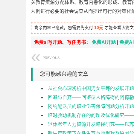
关教育资源分配体系、教育内卷化的形成、教育
为例进行必要的社会调查从而提出可行的对策化
剩余内容已隐藏，您需要先支付
10元
才能查看该篇文
免费ai写开题、写任务书：
免费Ai开题
|
免费A
PREVIOUS
您可能感兴趣的文章
从社会心理浅析中国男女平等的发展开题
回避与自弃——回避型人格障碍的阿德勒
网约配送员的职业伤害保障问题分析开题
临时救助机制存在的问题及优化研究——
退休老年人力资源开发路径研究——以苏
新生育政策下女性生育意愿现状及原因分