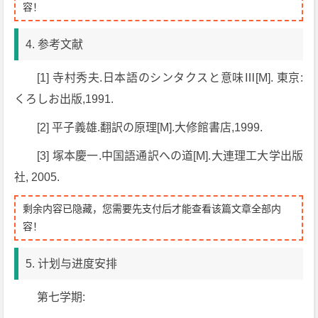
容！
4. 参考文献
[1] 寺村秀夫.日本語のシンタクスと意味Ⅲ[M]. 東京:
くろしお出版,1991.
[2] 平子義雄.翻訳の原理[M].大修館書店,1999.
[3] 塚本慶一.中国語通訳への道[M].大連理工大学出版
社, 2005.
剩余内容已隐藏，您需要先支付后才能查看该篇文章全部内
容！
5. 计划与进度安排
第七学期: