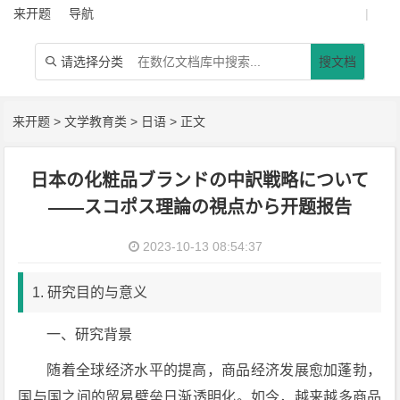
来开题
导航
|
请选择分类
搜文档

来开题
>
文学教育类
>
日语
> 正文
日本の化粧品ブランドの中訳戦略について
――スコポス理論の視点から开题报告
2023-10-13 08:54:37
1. 研究目的与意义
一、研究背景
随着全球经济水平的提高，商品经济发展愈加蓬勃，
国与国之间的贸易壁垒日渐透明化。如今，越来越多商品