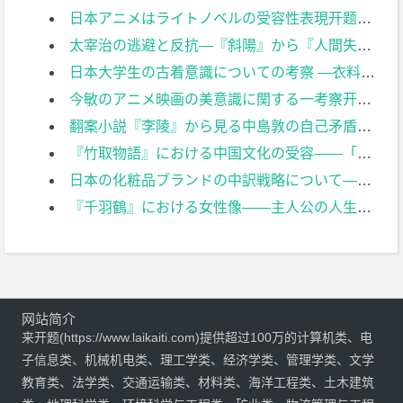
日本アニメはライトノベルの受容性表現开题报告
太宰治の逃避と反抗―『斜陽』から『人間失格』まで开题报告
日本大学生の古着意識についての考察 ―衣料品リサイクルに関する意識調査に基づいて―开题报告
今敏のアニメ映画の美意識に関する一考察开题报告
翻案小説『李陵』から見る中島敦の自己矛盾开题报告
『竹取物語』における中国文化の受容――「月」のイメージを中心に开题报告
日本の化粧品ブランドの中訳戦略について――スコポス理論の視点から开题报告
『千羽鶴』における女性像――主人公の人生観に与える影響を視点に开题报告
网站简介
来开题(https://www.laikaiti.com)提供超过100万的计算机类、电
子信息类、机械机电类、理工学类、经济学类、管理学类、文学
教育类、法学类、交通运输类、材料类、海洋工程类、土木建筑