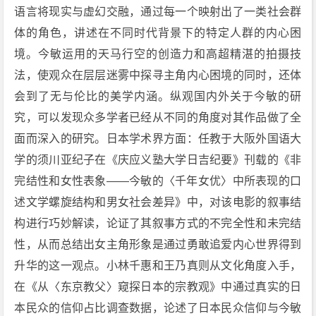
语言将现实与虚幻交融，通过每一个映射出了一类社会群
体的角色，讲述在不同时代背景下的特定人群的内心困
境。今敏运用的天马行空的创造力和高超精湛的拍摄技
法，使观众在层层迷雾中探寻主角内心困境的同时，还体
会到了无与伦比的美学内涵。纵观国内外关于今敏的研
究，可以发现众多学者已经从不同的角度对其作品做了全
面而深入的研究。日本学术界方面：任教于大阪外国语大
学的须川亚纪子在《庆应义塾大学日吉纪要》刊载的《非
完结性和女性表象——今敏的〈千年女优〉中所表现的口
述文学螺旋结构和男女社会差异》中，对该电影的叙事结
构进行巧妙解读，论证了其叙事方式的不完全性和未完结
性，从而总结出女主角形象是通过勇敢追爱内心世界得到
升华的这一观点。小林千惠和王乃真则从文化角度入手，
在《从〈东京教父〉窥探日本的宗教观》中通过真实的日
本民众的信仰占比调查数据，论述了日本民众信仰与今敏