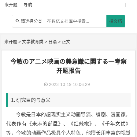
来开题
导航
|
请选择分类
搜文档

来开题
>
文学教育类
>
日语
> 正文
今敏のアニメ映画の美意識に関する一考察
开题报告
2023-10-19 10:06:29
1. 研究目的与意义
今敏是日本的超现实主义动画导演、编剧、漫画家，
代表作有《未麻的部屋》、《红辣椒》、《千年女优》
等，今敏的动画作品极具个人特色，他擅长用丰富的视觉