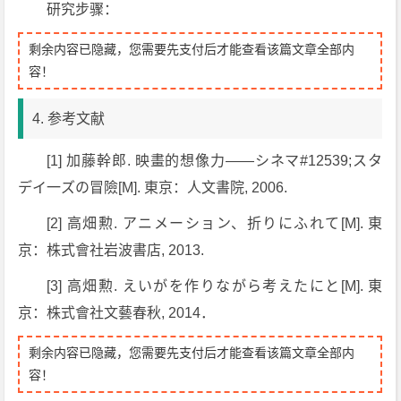
研究步骤：
剩余内容已隐藏，您需要先支付后才能查看该篇文章全部内
容！
4. 参考文献
[1] 加藤幹郎. 映畫的想像力——シネマ#12539;スタ
デイ一ズの冒險[M]. 東京：人文書院, 2006.
[2] 高畑勲. アニメーション、折りにふれて[M]. 東
京：株式會社岩波書店, 2013.
[3] 高畑勲. えいがを作りながら考えたにと[M]. 東
京：株式會社文藝春秋, 2014．
剩余内容已隐藏，您需要先支付后才能查看该篇文章全部内
容！