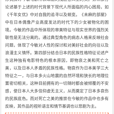
论述基于上述的时代背景下现代人所面临的内心困局，如
《千年女优》中对自我的追寻以及蜕变。《未麻的部屋》
中在日本偶像产业高度发达的时代下的少女被物化的困
境。今敏的作品中所体现的审美特征与现实世界的强烈关
联性是无法分离的。通过典型角色的病态人格来反映社会
问题，体现了今敏对人性的探讨和对美好社会的向往以及
浪漫主义情怀。第四部分结合日本的民族性格特征论述产
生这种独有电影特色的根本原因，即物哀之美和死亡之
美，以及日本人矛盾的民族性格。物哀作为日本美学三大
特征之一，与日本多火山地震的自然环境和狭长的地理位
置密切相关，这种目前拥有的一切随时都会被倾覆的不安
感，使日本人大多信仰虚无主义，从而奠定了日本多哀伤
的民族底色。而对死亡之美的推崇在今敏的作品中也多有
反映，其作品的视听语言和情节基调也以悲剧为主。