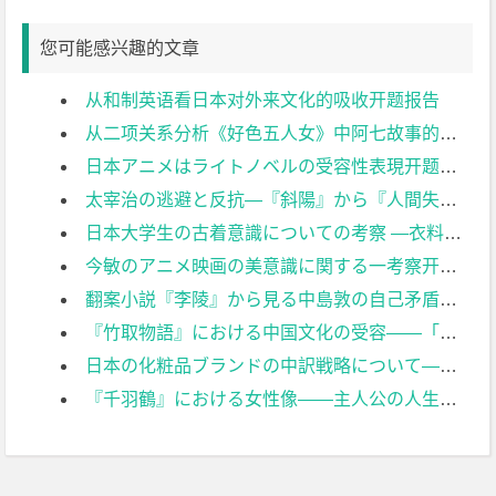
您可能感兴趣的文章
从和制英语看日本对外来文化的吸收开题报告
从二项关系分析《好色五人女》中阿七故事的悲剧性开题报告
日本アニメはライトノベルの受容性表現开题报告
太宰治の逃避と反抗―『斜陽』から『人間失格』まで开题报告
日本大学生の古着意識についての考察 ―衣料品リサイクルに関する意識調査に基づいて―开题报告
今敏のアニメ映画の美意識に関する一考察开题报告
翻案小説『李陵』から見る中島敦の自己矛盾开题报告
『竹取物語』における中国文化の受容――「月」のイメージを中心に开题报告
日本の化粧品ブランドの中訳戦略について――スコポス理論の視点から开题报告
『千羽鶴』における女性像――主人公の人生観に与える影響を視点に开题报告